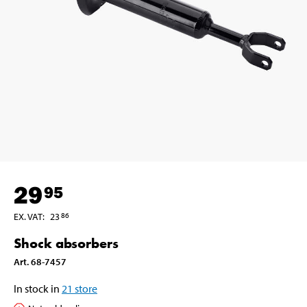
29
95
EX. VAT
:
23
86
Shock absorbers
Art
.
68-7457
In stock in
21
store