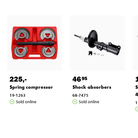
225
,-
46
95
Spring compressor
Shock absorbers
S
4
19-1263
68-7475
Sold online
Sold online
1