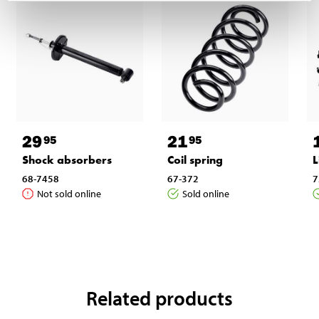
29
21
95
95
Shock absorbers
Coil spring
L
68-7458
67-372
7
Not sold online
Sold online
Related products