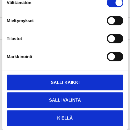
Välttämätön
valinta
Mieltymykset
About the manufacturer
Tilastot
Markkinointi
Pay & Collect
Pay & Collect in your local store within 2 hours!
READ MORE
SALLI KAIKKI
SALLI VALINTA
Other customers also bought
KIELLÄ