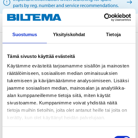
parts by reg. number and service recommendations.
Suostumus
Yksityiskohdat
Tietoja
Description
Tämä sivusto käyttää evästeitä
Käytämme evästeitä tarjoamamme sisällön ja mainosten
OE: 8D0 413 031 D, 4B0 412 031 M, 3B0 413 031 A.
räätälöimiseen, sosiaalisen median ominaisuuksien
tukemiseen ja kävijämäärämme analysoimiseen. Lisäksi
jaamme sosiaalisen median, mainosalan ja analytiikka-
Technical specifications
alan kumppaneillemme tietoja siitä, miten käytät
sivustoamme. Kumppanimme voivat yhdistää näitä
tietoja muihin tietoihin, joita olet antanut heille tai joita on
Shock absorber type
Gas pressure
kerätty, kun olet käyttänyt heidän palvelujaan.
Shock absorber system
Twin-tube
Shock absorber bracket
Upper pin / lower fork
Suostumuksen