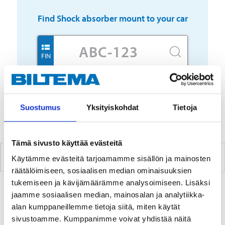
Find
Shock absorber mount
to your car
FIN
Suostumus
Yksityiskohdat
Tietoja
To get more accurate stock status, we encourage you
to choose a store
Tämä sivusto käyttää evästeitä
SHOCK ABSORBER MOUNT
Käytämme evästeitä tarjoamamme sisällön ja mainosten
räätälöimiseen, sosiaalisen median ominaisuuksien
tukemiseen ja kävijämäärämme analysoimiseen. Lisäksi
jaamme sosiaalisen median, mainosalan ja analytiikka-
2
PRODUCTS
alan kumppaneillemme tietoja siitä, miten käytät
sivustoamme. Kumppanimme voivat yhdistää näitä