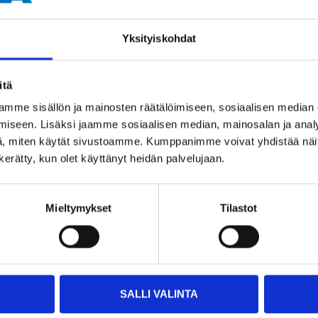
Yksityiskohdat
Impo
part
itä
mme sisällön ja mainosten räätälöimiseen, sosiaalisen median
iseen. Lisäksi jaamme sosiaalisen median, mainosalan ja analy
, miten käytät sivustoamme. Kumppanimme voivat yhdistää näitä t
n kerätty, kun olet käyttänyt heidän palvelujaan.
Mieltymykset
Tilastot
Related products
SALLI VALINTA