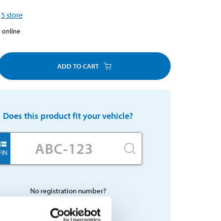
5
store
 online
ADD TO CART
Does this product fit your vehicle?
FIN
No registration number?
SELECT CAR MANUALLY