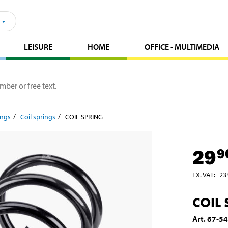
LEISURE
HOME
OFFICE - MULTIMEDIA
ings
Coil springs
COIL SPRING
29
9
EX. VAT
:
23
COIL
Art
.
67-5