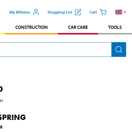
My Biltema
Shopping List
Cart
CONSTRUCTION
CAR CARE
TOOLS
0
82
 SPRING
48