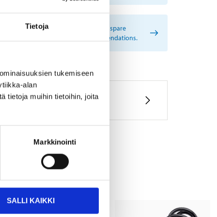
Tietoja
rtant information when searching for spare
s by reg. number and service recommendations.
 ominaisuuksien tukemiseen
tiikka-alan
ietoja muihin tietoihin, joita
Markkinointi
SALLI KAIKKI