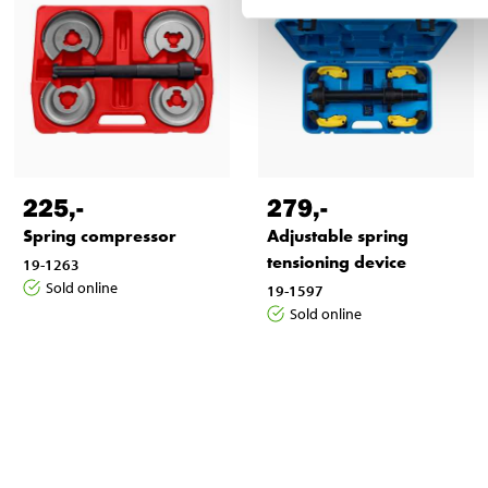
225
,-
279
,-
Spring compressor
Adjustable spring
tensioning device
19-1263
Sold online
19-1597
Sold online