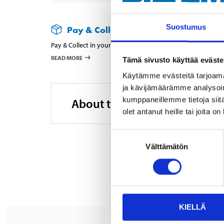
Suostumus
Pay & Collect
Pay & Collect in your local store within 2 hours!
READ MORE
Tämä sivusto käyttää eväste
Käytämme evästeitä tarjoama
ja kävijämäärämme analysoim
kumppaneillemme tietoja siitä
About the manufacturer
olet antanut heille tai joita o
Suostumuksen
Välttämätön
valinta
KIELLÄ