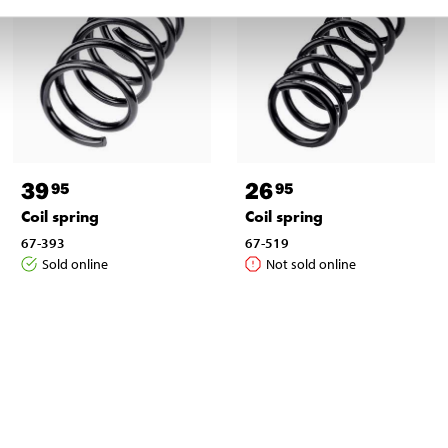
39
26
95
95
Coil spring
Coil spring
67-393
67-519
Sold online
Not sold online