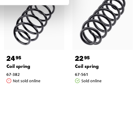
24
22
95
95
Coil spring
Coil spring
67-382
67-561
Not sold online
Sold online