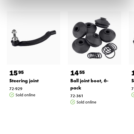
15
14
95
55
Steering joint
Ball joint boot, 6-
S
pack
72-929
7
Sold online
72-361
Sold online