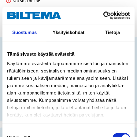
Not sold online
ADD TO CART
Suostumus
Yksityiskohdat
Tietoja
Does this product fit your vehicle?
Tämä sivusto käyttää evästeitä
Käytämme evästeitä tarjoamamme sisällön ja mainosten
räätälöimiseen, sosiaalisen median ominaisuuksien
FIN
tukemiseen ja kävijämäärämme analysoimiseen. Lisäksi
jaamme sosiaalisen median, mainosalan ja analytiikka-
alan kumppaneillemme tietoja siitä, miten käytät
No registration number?
sivustoamme. Kumppanimme voivat yhdistää näitä
SELECT CAR MANUALLY
tietoja muihin tietoihin, joita olet antanut heille tai joita on
kerätty, kun olet käyttänyt heidän palvelujaan.
Suostumuksen
Important information when searching for spare