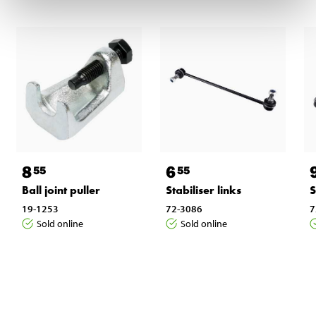
8
6
55
55
Ball joint puller
Stabiliser links
S
19-1253
72-3086
7
Sold online
Sold online