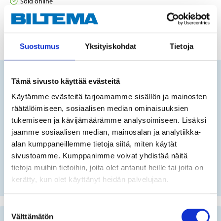
Sold online
ADD TO CART
Suostumus
Yksityiskohdat
Tietoja
Tämä sivusto käyttää evästeitä
Does this product fit your vehicle?
Käytämme evästeitä tarjoamamme sisällön ja mainosten
räätälöimiseen, sosiaalisen median ominaisuuksien
tukemiseen ja kävijämäärämme analysoimiseen. Lisäksi
FIN
jaamme sosiaalisen median, mainosalan ja analytiikka-
alan kumppaneillemme tietoja siitä, miten käytät
sivustoamme. Kumppanimme voivat yhdistää näitä
No registration number?
tietoja muihin tietoihin, joita olet antanut heille tai joita on
SELECT CAR MANUALLY
kerätty, kun olet käyttänyt heidän palvelujaan.
Suostumuksen
Välttämätön
valinta
Important information when searching for spare