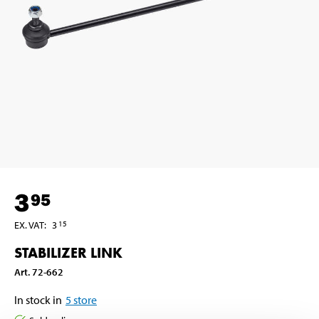
3
95
EX. VAT
:
3
15
STABILIZER LINK
Art
.
72-662
In stock in
5
store