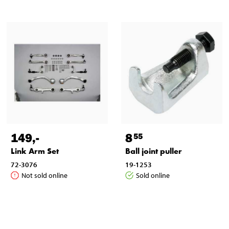
149
,-
8
55
Link Arm Set
Ball joint puller
72-3076
19-1253
Not sold online
Sold online