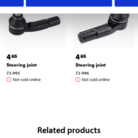
4
4
65
65
Steering joint
Steering joint
72-995
72-996
Not sold online
Not sold online
Related products