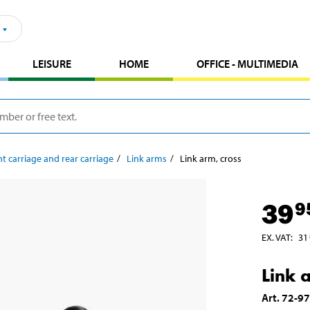
LEISURE
HOME
OFFICE - MULTIMEDIA
t carriage and rear carriage
Link arms
Link arm, cross
39
9
EX. VAT
:
31
Link 
Art
.
72-9