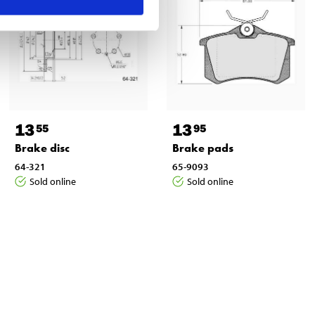
13
13
55
95
Brake disc
Brake pads
64-321
65-9093
Sold online
Sold online