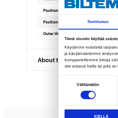
Position
Position
Suostumus
Outer thread
Tämä sivusto käyttää eväste
Käytämme evästeitä tarjoama
ja kävijämäärämme analysoim
About the manufacturer
kumppaneillemme tietoja siitä
olet antanut heille tai joita o
Suostumuksen
Välttämätön
valinta
KIELLÄ