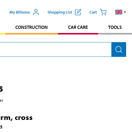
My Biltema
Shopping List
Cart
CONSTRUCTION
CAR CARE
TOOLS
5
83
arm, cross
75