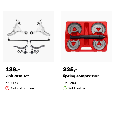
139
,-
225
,-
Link arm set
Spring compressor
72-3167
19-1263
Not sold online
Sold online