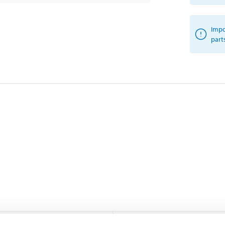
Impo
part
Front axle