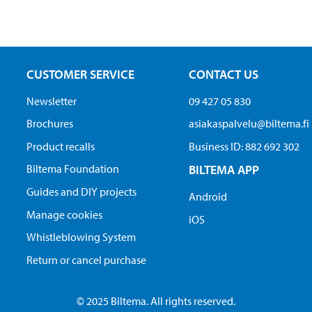
CUSTOMER SERVICE
CONTACT US
Newsletter
09 427 05 830
Brochures
asiakaspalvelu@biltema.fi
Product recalls
Business ID:​ 882 692 302
Biltema Foundation
BILTEMA APP
Guides and DIY projects
Android
Manage cookies
iOS
Whistleblowing System
Return or cancel purchase
© 2025 Biltema. All rights reserved.