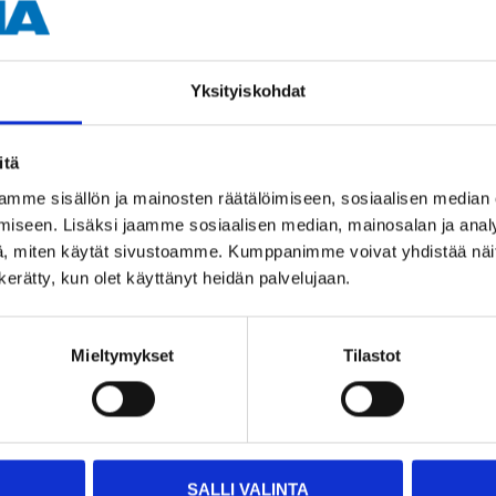
Left
Lower
Yksityiskohdat
M 12 x 1,5 mm
itä
mme sisällön ja mainosten räätälöimiseen, sosiaalisen median
iseen. Lisäksi jaamme sosiaalisen median, mainosalan ja analy
, miten käytät sivustoamme. Kumppanimme voivat yhdistää näitä t
n kerätty, kun olet käyttänyt heidän palvelujaan.
Mieltymykset
Tilastot
Other customers also bought
SALLI VALINTA