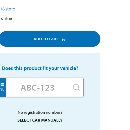
18
store
 online
ADD TO CART
Does this product fit your vehicle?
FIN
No registration number?
SELECT CAR MANUALLY