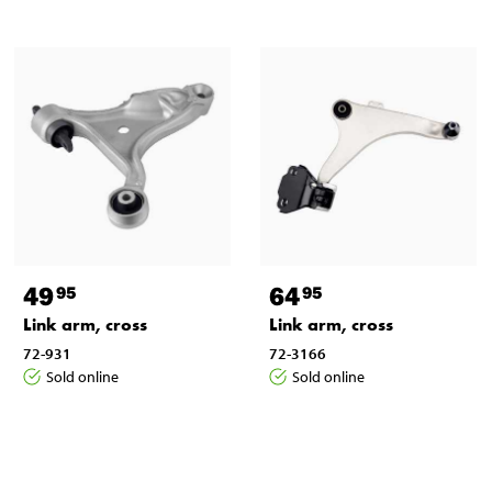
49
64
95
95
Link arm, cross
Link arm, cross
72-931
72-3166
Sold online
Sold online