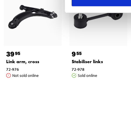
39
9
95
55
Link arm, cross
Stabiliser links
72-976
72-978
Not sold online
Sold online