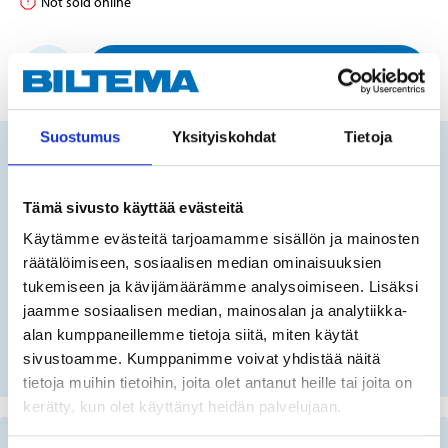
Not sold online
ADD TO CART
Suostumus
Yksityiskohdat
Tietoja
Does this product fit your vehicle?
Tämä sivusto käyttää evästeitä
Käytämme evästeitä tarjoamamme sisällön ja mainosten
FIN
räätälöimiseen, sosiaalisen median ominaisuuksien
tukemiseen ja kävijämäärämme analysoimiseen. Lisäksi
jaamme sosiaalisen median, mainosalan ja analytiikka-
No registration number?
alan kumppaneillemme tietoja siitä, miten käytät
SELECT CAR MANUALLY
sivustoamme. Kumppanimme voivat yhdistää näitä
tietoja muihin tietoihin, joita olet antanut heille tai joita on
kerätty, kun olet käyttänyt heidän palvelujaan.
Important information when searching for spare