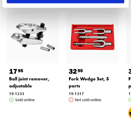
17
32
95
95
F
Ball joint remover,
Fork Wedge Set, 5
p
adjustable
parts
1
19-1233
19-1317
Sold online
Not sold online