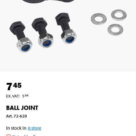
7
45
EX. VAT
:
5
94
BALL JOINT
Art
.
72-620
In stock in
6
store