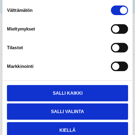
Suostumuksen
parts by reg. number and service recommendations.
Välttämätön
valinta
Mieltymykset
About the manufacturer
Tilastot
Markkinointi
Pay & Collect
Pay & Collect in your local store within 2 hours!
SALLI KAIKKI
READ MORE
SALLI VALINTA
Related products
KIELLÄ