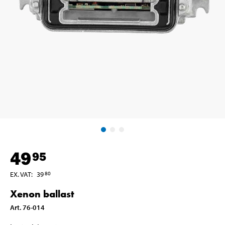
49
95
EX. VAT
:
39
80
Xenon ballast
Art
.
76-014