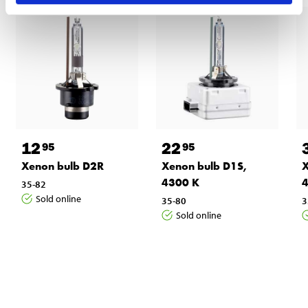
12
22
95
95
Xenon bulb D2R
Xenon bulb D1S,
X
4300 K
35-82
Sold online
35-80
3
Sold online