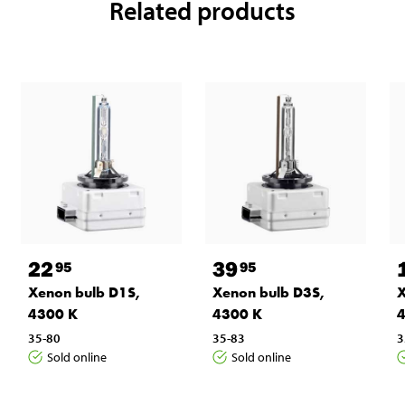
Related products
22
39
95
95
Xenon bulb D1S,
Xenon bulb D3S,
X
4300 K
4300 K
35-80
35-83
3
Sold online
Sold online