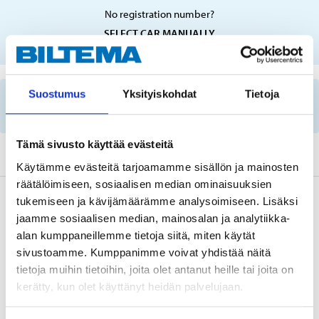
No registration number?
SELECT CAR MANUALLY
Suostumus
Yksityiskohdat
Tietoja
Important information when searching for spare
parts by reg. number and service recommendations.
Tämä sivusto käyttää evästeitä
Käytämme evästeitä tarjoamamme sisällön ja mainosten
räätälöimiseen, sosiaalisen median ominaisuuksien
Description
tukemiseen ja kävijämäärämme analysoimiseen. Lisäksi
jaamme sosiaalisen median, mainosalan ja analytiikka-
alan kumppaneillemme tietoja siitä, miten käytät
sivustoamme. Kumppanimme voivat yhdistää näitä
Aftermarket ballast for vehicles with factory-fitted
tietoja muihin tietoihin, joita olet antanut heille tai joita on
xenon lights. OE: 4L0907391, 63117180050,
kerätty, kun olet käyttänyt heidän palvelujaan.
4L0907391, 6224L8..