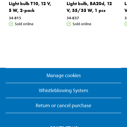
Light bulb T10, 12 V,
Light bulb, BA20d, 12
L
5 W, 2-pack
V, 35/35 W, 1 pcs
V
34-815
34-837
3
Sold online
Sold online
Manage cookies
Whistleblowing System
Return or cancel purchase