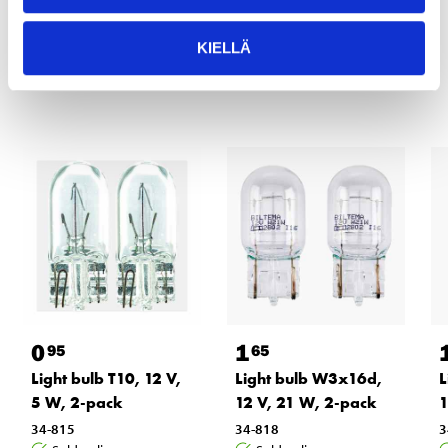
KIELLÄ
Other customers also bought
0
1
95
65
Light bulb T10, 12 V,
Light bulb W3x16d,
L
5 W, 2-pack
12 V, 21 W, 2-pack
1
34-815
34-818
3