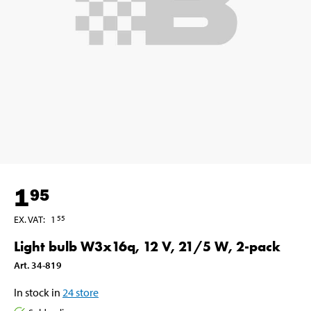
1
95
EX. VAT
:
1
55
Light bulb W3x16q, 12 V, 21/5 W, 2-pack
Art
.
34-819
In stock in
24
store