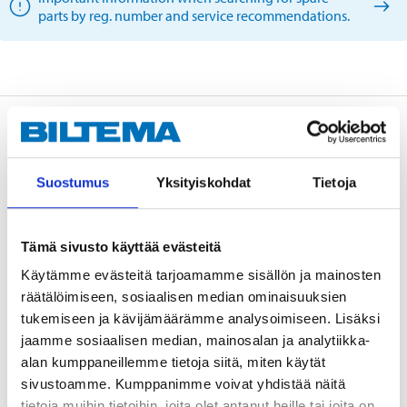
parts by reg. number and service recommendations.
Description
Suostumus
Yksityiskohdat
Tietoja
Light bulb for parking, rear and brake lights,
indicators, instrument illumination, etc. E-marked.
Tämä sivusto käyttää evästeitä
Approved for road traffic use.
Käytämme evästeitä tarjoamamme sisällön ja mainosten
räätälöimiseen, sosiaalisen median ominaisuuksien
tukemiseen ja kävijämäärämme analysoimiseen. Lisäksi
Technical specifications
jaamme sosiaalisen median, mainosalan ja analytiikka-
alan kumppaneillemme tietoja siitä, miten käytät
Voltage
12 V DC
sivustoamme. Kumppanimme voivat yhdistää näitä
tietoja muihin tietoihin, joita olet antanut heille tai joita on