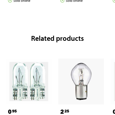
Sold online
Sold online
Related products
0
2
95
25