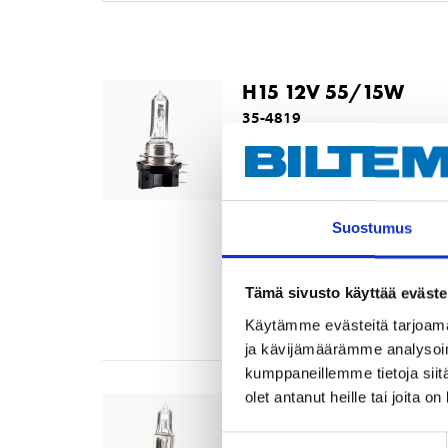
H15 12V 55/15W
35-4819
H15
Socket
:
H15
Voltage
:
12
V
Power
:
55
W
Suostumus
Type
:
H15
In stock in
8
store
Tämä sivusto käyttää eväste
Sold online
Käytämme evästeitä tarjoama
ja kävijämäärämme analysoim
kumppaneillemme tietoja siitä
olet antanut heille tai joita o
H1 24V 70W STANDAR
35-31
Suostumuksen