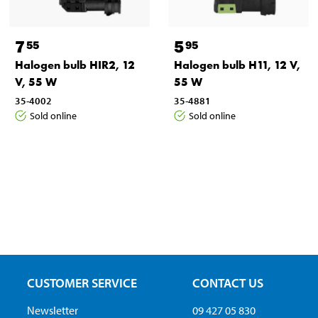
7
5
55
95
Halogen bulb HIR2, 12
Halogen bulb H11, 12 V,
V, 55 W
55 W
35-4002
35-4881
Sold online
Sold online
CUSTOMER SERVICE
CONTACT US
Newsletter
09 427 05 830