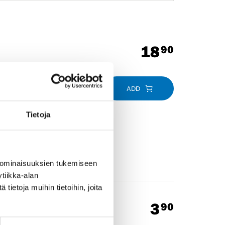
18
90
ADD
Tietoja
 ominaisuuksien tukemiseen
tiikka-alan
ietoja muihin tietoihin, joita
3
90