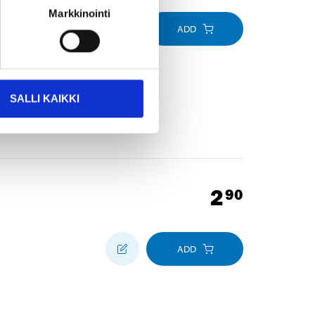
Markkinointi
ADD
SALLI KAIKKI
2
90
ADD