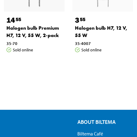
14
3
55
55
Halogen bulb Premium
Halogen bulb H7, 12 V,
H7, 12 V, 55 W, 2-pack
55 W
35-70
35-4007
Sold online
Sold online
ABOUT BILTEMA
Biltema Café