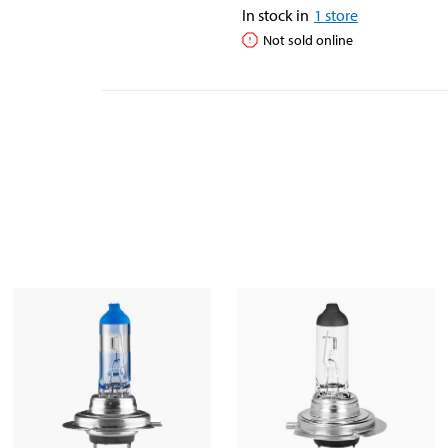
In stock in
1
store
Not sold online