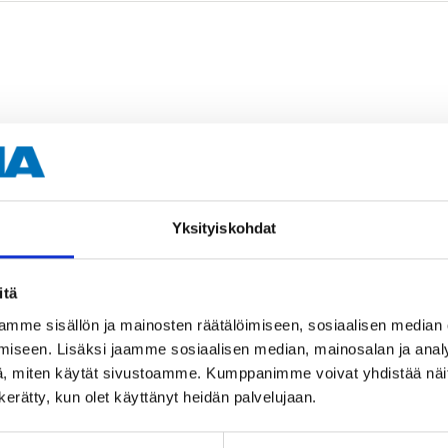
Yksityiskohdat
itä
mme sisällön ja mainosten räätälöimiseen, sosiaalisen median
iseen. Lisäksi jaamme sosiaalisen median, mainosalan ja analy
, miten käytät sivustoamme. Kumppanimme voivat yhdistää näitä t
n kerätty, kun olet käyttänyt heidän palvelujaan.
D ECE R37