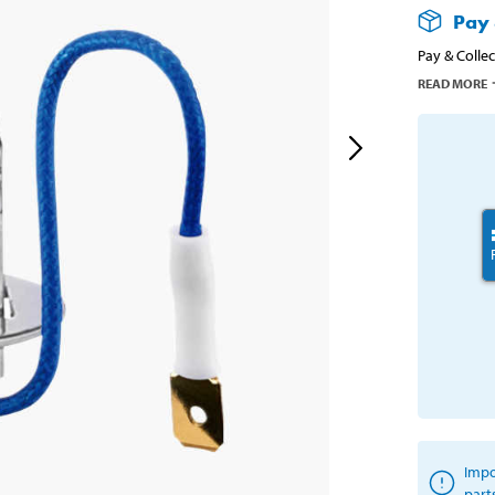
Pay 
Pay & Collec
READ MORE
Impo
part