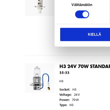
H1
Välttämätön
valinta
Socket
:
H1
Voltage
:
24
V
Power
:
70
W
Type
:
H1
KIELLÄ
In stock in
1
store
Not sold online
H3 24V 70W STANDAR
35-33
H3
Socket
:
H3
Voltage
:
24
V
Power
:
70
W
Type
:
H3