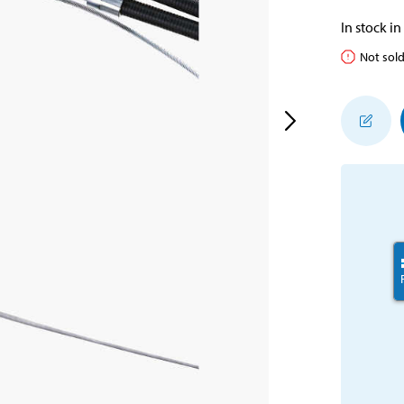
In stock in
Not sold