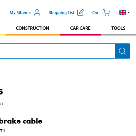
My Biltema
Shopping List
Cart
CONSTRUCTION
CAR CARE
TOOLS
5
71
rake cable
971