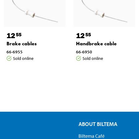
12
12
55
55
Brake cables
Handbrake cable
66-6955
66-6950
Sold online
Sold online
ABOUT BILTEMA
Biltema Café