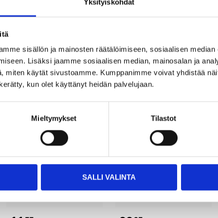
Yksityiskohdat
itä
mme sisällön ja mainosten räätälöimiseen, sosiaalisen median
iseen. Lisäksi jaamme sosiaalisen median, mainosalan ja analy
, miten käytät sivustoamme. Kumppanimme voivat yhdistää näitä t
Other customers also bought
n kerätty, kun olet käyttänyt heidän palvelujaan.
Mieltymykset
Tilastot
SALLI VALINTA