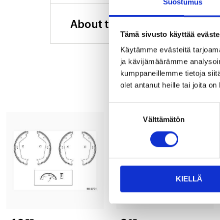
Suostumus
About the manufacturer
Tämä sivusto käyttää eväste
Käytämme evästeitä tarjoama
ja kävijämäärämme analysoim
kumppaneillemme tietoja siitä
olet antanut heille tai joita o
Suostumuksen
Välttämätön
valinta
KIELLÄ