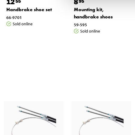
12
8
55
95
Handbrake shoe set
Mounting kit,
handbrake shoes
66-9701
Sold online
59-595
Sold online