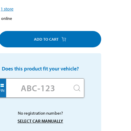
1
store
 online
ADD TO CART
Does this product fit your vehicle?
FIN
No registration number?
SELECT CAR MANUALLY