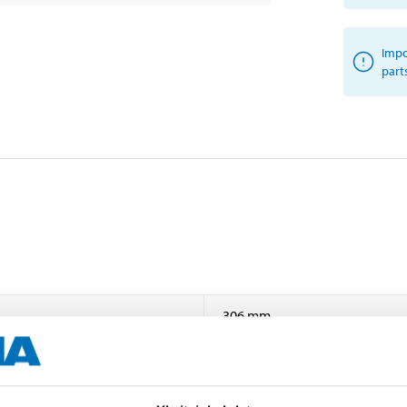
Impo
part
306 mm
Discs