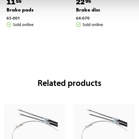
11
22
55
95
Brake pads
Brake disc
65-001
64-070
Sold online
Sold online
Related products