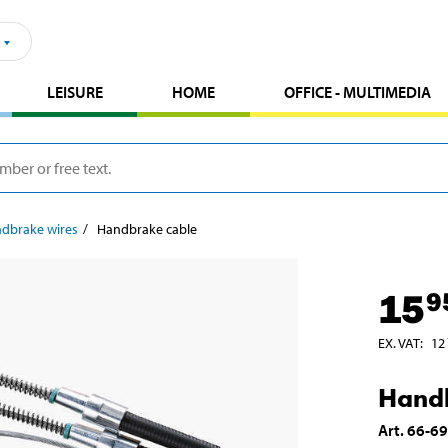
LEISURE
HOME
OFFICE - MULTIMEDIA
dbrake wires
Handbrake cable
15
9
EX. VAT
:
12
Handb
Art
.
66-6