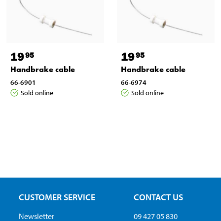
19
19
95
95
Handbrake cable
Handbrake cable
66-6901
66-6974
Sold online
Sold online
CUSTOMER SERVICE
CONTACT US
Newsletter
09 427 05 830