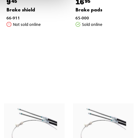
9
16
45
95
Brake shield
Brake pads
66-911
65-000
Not sold online
Sold online