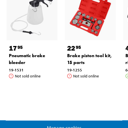
17
22
95
95
Pneumatic brake
Brake piston tool kit,
B
bleeder
15 parts
r
19-1531
19-1255
6
Not sold online
Not sold online
Manage cookies