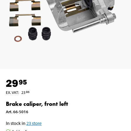
29
95
EX. VAT
:
23
86
Brake caliper, front left
Art
.
66-5016
In stock in
23
store