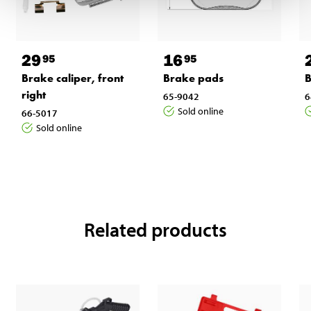
29
16
95
95
Brake caliper, front
Brake pads
B
right
65-9042
6
Sold online
66-5017
Sold online
Related products