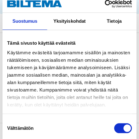
parts by reg. number and service recommendations.
Suostumus
Yksityiskohdat
Tietoja
Tämä sivusto käyttää evästeitä
Description
Käytämme evästeitä tarjoamamme sisällön ja mainosten
räätälöimiseen, sosiaalisen median ominaisuuksien
tukemiseen ja kävijämäärämme analysoimiseen. Lisäksi
Technical specifications
jaamme sosiaalisen median, mainosalan ja analytiikka-
alan kumppaneillemme tietoja siitä, miten käytät
Bore size
57 mm
sivustoamme. Kumppanimme voivat yhdistää näitä
tietoja muihin tietoihin, joita olet antanut heille tai joita on
Thickness
26 mm (brake disc)
kerätty, kun olet käyttänyt heidän palvelujaan.
Suostumuksen
Välttämätön
valinta
About the manufacturer