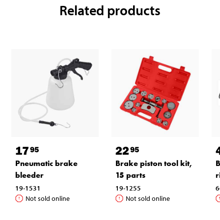
Related products
17
22
95
95
Pneumatic brake
Brake piston tool kit,
B
bleeder
15 parts
r
19-1531
19-1255
6
Not sold online
Not sold online