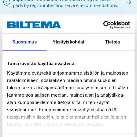
parts by reg. number and service recommendations.
Suostumus
Yksityiskohdat
Tietoja
Description
Tämä sivusto käyttää evästeitä
Air nipple for brake callipers, brake cylinders, and
Käytämme evästeitä tarjoamamme sisällön ja mainosten
clutch cylinders.
räätälöimiseen, sosiaalisen median ominaisuuksien
tukemiseen ja kävijämäärämme analysoimiseen. Lisäksi
jaamme sosiaalisen median, mainosalan ja analytiikka-
Technical specifications
alan kumppaneillemme tietoja siitä, miten käytät
sivustoamme. Kumppanimme voivat yhdistää näitä
tietoja muihin tietoihin, joita olet antanut heille tai joita on
Thread
M8 x 1
kerätty, kun olet käyttänyt heidän palvelujaan.
Length
33,5 mm