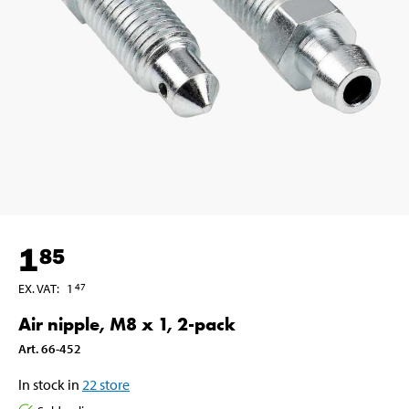
1
85
EX. VAT
:
1
47
Air nipple, M8 x 1, 2-pack
Art
.
66-452
In stock in
22
store