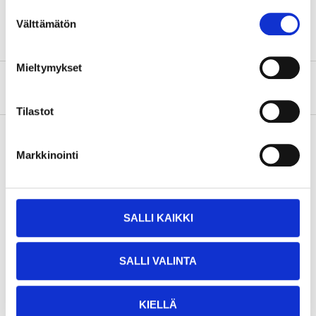
Socket width
9 mm
Suostumuksen
Välttämätön
valinta
Mieltymykset
About the manufacturer
Tilastot
Markkinointi
Pay & Collect
Pay & Collect in your local store within 2 hours!
READ MORE
SALLI KAIKKI
SALLI VALINTA
Other customers also bought
KIELLÄ