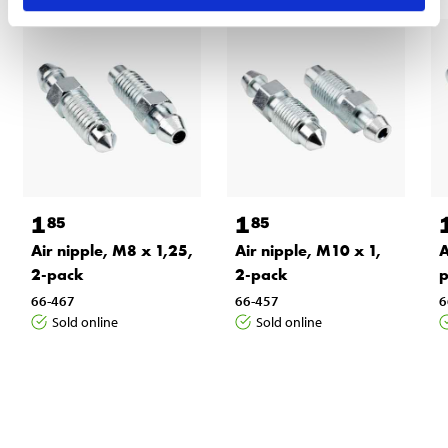
1
1
85
85
Air nipple, M8 x 1,25,
Air nipple, M10 x 1,
A
2-pack
2-pack
66-467
66-457
6
Sold online
Sold online