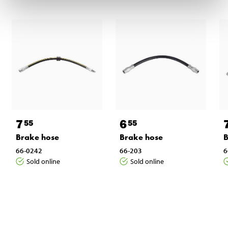
7
6
55
55
Brake hose
Brake hose
B
66-0242
66-203
6
Sold online
Sold online