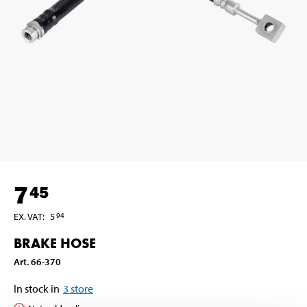
7
45
EX. VAT
:
5
94
BRAKE HOSE
Art
.
66-370
In stock in
3
store