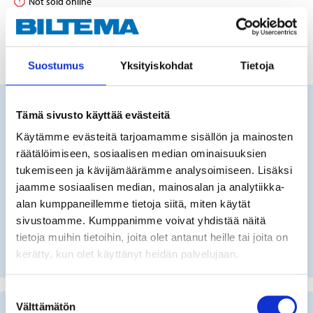
Not sold online
ADD TO CART
Suostumus
Yksityiskohdat
Tietoja
Tämä sivusto käyttää evästeitä
Does this product fit your vehicle?
Käytämme evästeitä tarjoamamme sisällön ja mainosten
räätälöimiseen, sosiaalisen median ominaisuuksien
tukemiseen ja kävijämäärämme analysoimiseen. Lisäksi
FIN
jaamme sosiaalisen median, mainosalan ja analytiikka-
alan kumppaneillemme tietoja siitä, miten käytät
sivustoamme. Kumppanimme voivat yhdistää näitä
No registration number?
tietoja muihin tietoihin, joita olet antanut heille tai joita on
SELECT CAR MANUALLY
kerätty, kun olet käyttänyt heidän palvelujaan.
Suostumuksen
Välttämätön
valinta
Important information when searching for spare