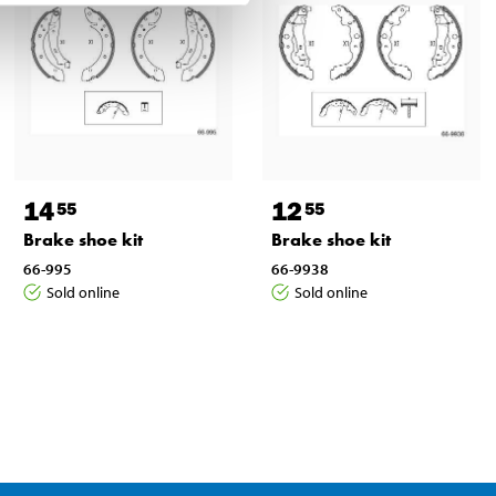
14
12
55
55
Brake shoe kit
Brake shoe kit
66-995
66-9938
Sold online
Sold online