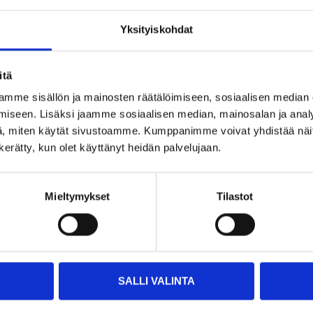
Yksityiskohdat
Impo
part
itä
mme sisällön ja mainosten räätälöimiseen, sosiaalisen median
iseen. Lisäksi jaamme sosiaalisen median, mainosalan ja analy
, miten käytät sivustoamme. Kumppanimme voivat yhdistää näitä t
n kerätty, kun olet käyttänyt heidän palvelujaan.
Mieltymykset
Tilastot
Related products
SALLI VALINTA