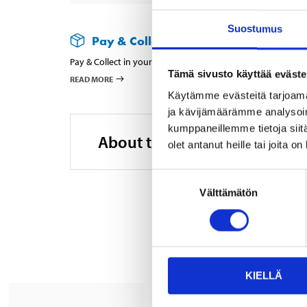
Suostumus
Pay & Collect
Pay & Collect in your local store within 2 hours!
Tämä sivusto käyttää eväste
READ MORE
Käytämme evästeitä tarjoama
ja kävijämäärämme analysoim
kumppaneillemme tietoja siitä
About the manufacturer
olet antanut heille tai joita o
Suostumuksen
Välttämätön
valinta
KIELLÄ