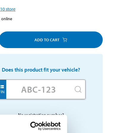
10
store
 online
ADD TO CART
Does this product fit your vehicle?
FIN
No registration number?
SELECT CAR MANUALLY