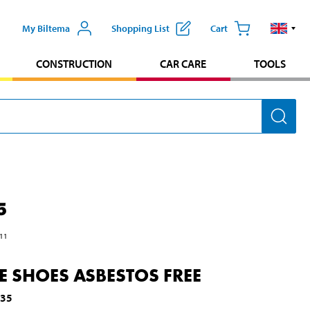
My Biltema
Shopping List
Cart
CONSTRUCTION
CAR CARE
TOOLS
5
11
E SHOES ASBESTOS FREE
935