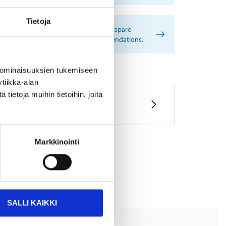
Tietoja
rtant information when searching for spare
s by reg. number and service recommendations.
 ominaisuuksien tukemiseen
tiikka-alan
ietoja muihin tietoihin, joita
Markkinointi
SALLI KAIKKI