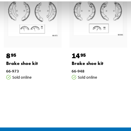
8
14
95
95
Brake shoe kit
Brake shoe kit
66-973
66-948
Sold online
Sold online