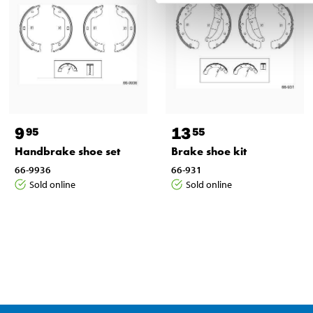
9
13
95
55
Handbrake shoe set
Brake shoe kit
66-9936
66-931
Sold online
Sold online