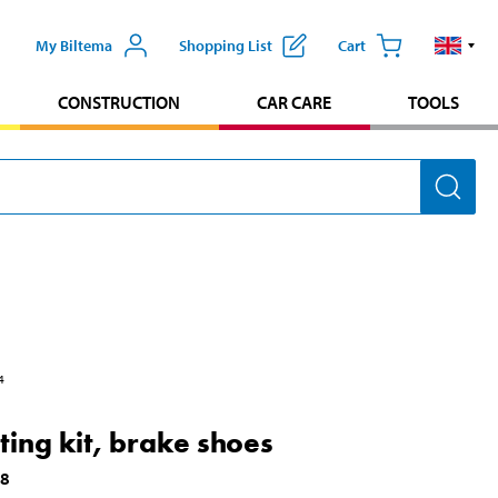
My Biltema
Shopping List
Cart
CONSTRUCTION
CAR CARE
TOOLS
4
ing kit, brake shoes
48