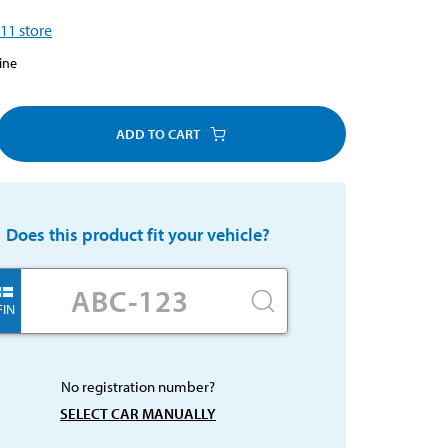
11
store
ine
ADD TO CART
Does this product fit your vehicle?
FIN
No registration number?
SELECT CAR MANUALLY