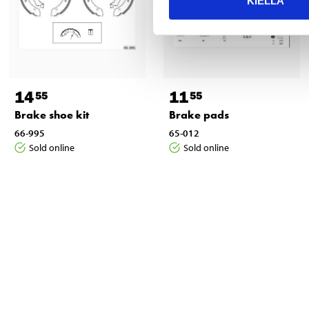
KIELLÄ
14
11
55
55
Brake shoe kit
Brake pads
66-995
65-012
Sold online
Sold online