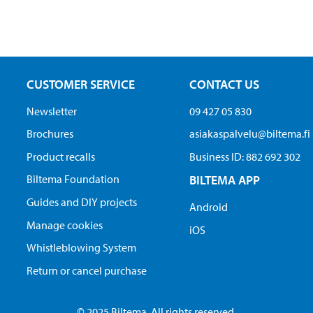
CUSTOMER SERVICE
CONTACT US
Newsletter
09 427 05 830
Brochures
asiakaspalvelu@biltema.fi
Product recalls
Business ID:​ 882 692 302
Biltema Foundation
BILTEMA APP
Guides and DIY projects
Android
Manage cookies
iOS
Whistleblowing System
Return or cancel purchase
© 2025 Biltema. All rights reserved.