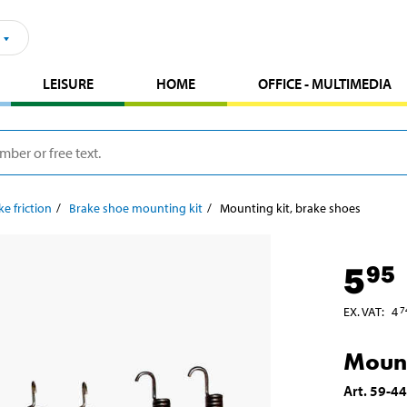
LEISURE
HOME
OFFICE - MULTIMEDIA
ke friction
Brake shoe mounting kit
Mounting kit, brake shoes
5
95
EX. VAT
:
4
7
Mount
Art
.
59-4