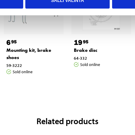
SALLI VALINTA
6
19
95
95
Mounting kit, brake
Brake disc
shoes
64-332
Sold online
59-3222
Sold online
Related products