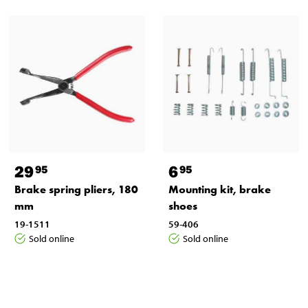
29
6
95
95
Brake spring pliers, 180
Mounting kit, brake
mm
shoes
19-1511
59-406
Sold online
Sold online