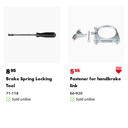
8
5
95
55
Brake Spring Locking
Fastener for handbrake
Tool
link
71-118
66-920
Sold online
Sold online