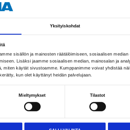
Lucas
228 x 40 mm
Yksityiskohdat
itä
mme sisällön ja mainosten räätälöimiseen, sosiaalisen median
iseen. Lisäksi jaamme sosiaalisen median, mainosalan ja analy
, miten käytät sivustoamme. Kumppanimme voivat yhdistää näitä t
n kerätty, kun olet käyttänyt heidän palvelujaan.
Other customers also bought
Mieltymykset
Tilastot