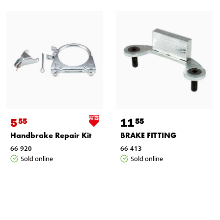
5
11
55
55
Handbrake Repair Kit
BRAKE FITTING
66-920
66-413
Sold online
Sold online