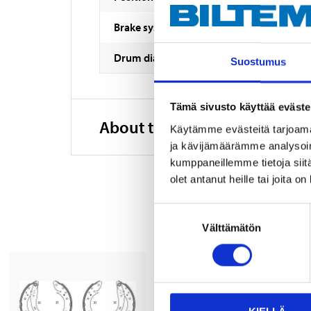
Brake system
Drum diameter
Suostumus
Tämä sivusto käyttää eväste
About the manufacturer
Käytämme evästeitä tarjoama
ja kävijämäärämme analysoim
kumppaneillemme tietoja siitä
olet antanut heille tai joita o
Suostumuksen
Välttämätön
valinta