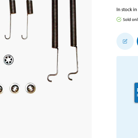
In stock in
Sold onl