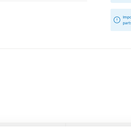
Impo
part
Rear axle