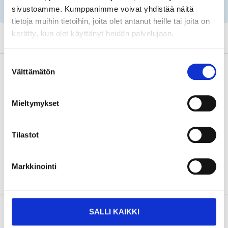
parts by reg. number and service recommendations.
sivustoamme. Kumppanimme voivat yhdistää näitä
tietoja muihin tietoihin, joita olet antanut heille tai joita on
kerätty, kun olet käyttänyt heidän palvelujaan.
Suostumuksen
Safety instructions and other information
Välttämätön
valinta
Mieltymykset
Manual.pdf
Art
.
65-176
Tilastot
Markkinointi
About the manufacturer
SALLI KAIKKI