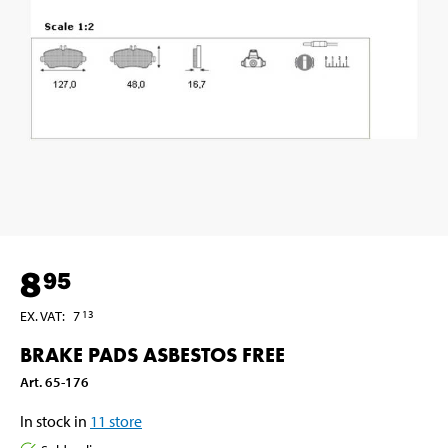
8
95
EX. VAT
:
7
13
BRAKE PADS ASBESTOS FREE
Art
.
65-176
In stock in
11
store