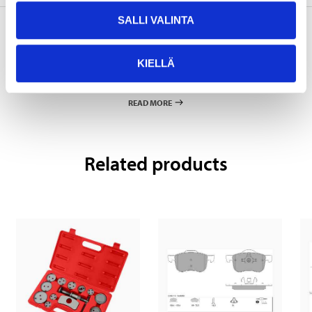
SALLI VALINTA
Pay & Collect
KIELLÄ
Pay & Collect in your local store within 2 hours!
READ MORE
Related products