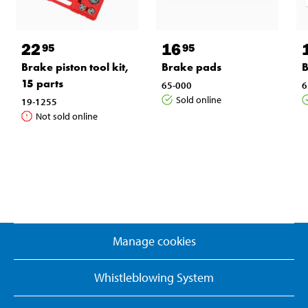
22
16
95
95
Brake piston tool kit,
Brake pads
B
15 parts
65-000
6
Sold online
19-1255
Not sold online
Manage cookies
Whistleblowing System