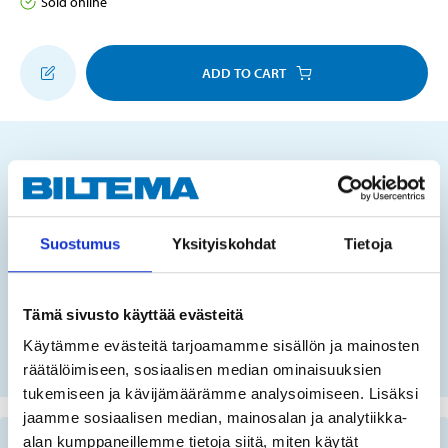
Sold online
ADD TO CART
Does this product fit your vehicle?
Suostumus
Yksityiskohdat
Tietoja
FIN
Tämä sivusto käyttää evästeitä
No registration number?
Käytämme evästeitä tarjoamamme sisällön ja mainosten
SELECT CAR MANUALLY
räätälöimiseen, sosiaalisen median ominaisuuksien
tukemiseen ja kävijämäärämme analysoimiseen. Lisäksi
jaamme sosiaalisen median, mainosalan ja analytiikka-
alan kumppaneillemme tietoja siitä, miten käytät
Important information when searching for spare