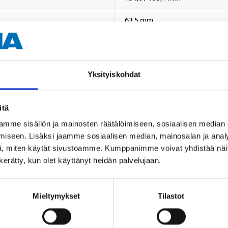
63,5 mm
20,3 mm
ATE
Yksityiskohdat
itä
 information
mme sisällön ja mainosten räätälöimiseen, sosiaalisen median
iseen. Lisäksi jaamme sosiaalisen median, mainosalan ja analy
, miten käytät sivustoamme. Kumppanimme voivat yhdistää näitä t
n kerätty, kun olet käyttänyt heidän palvelujaan.
Mieltymykset
Tilastot
Other customers also bought