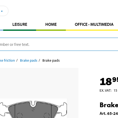
LEISURE
HOME
OFFICE - MULTIMEDIA
ke friction
Brake pads
Brake pads
18
9
EX. VAT
:
15
Brake
Art
.
65-2