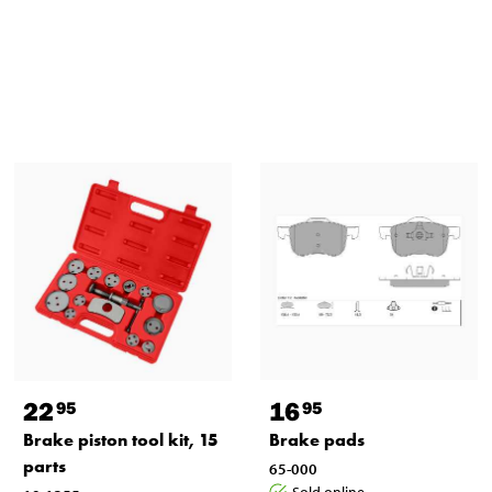
22
16
95
95
Brake piston tool kit, 15
Brake pads
parts
65-000
Sold online