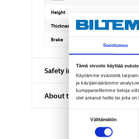
Height
Thickness
Brake
Suostumus
Tämä sivusto käyttää eväste
Safety instructions and other
Käytämme evästeitä tarjoama
ja kävijämäärämme analysoim
kumppaneillemme tietoja siitä
About the manufacturer
olet antanut heille tai joita o
Suostumuksen
Välttämätön
valinta