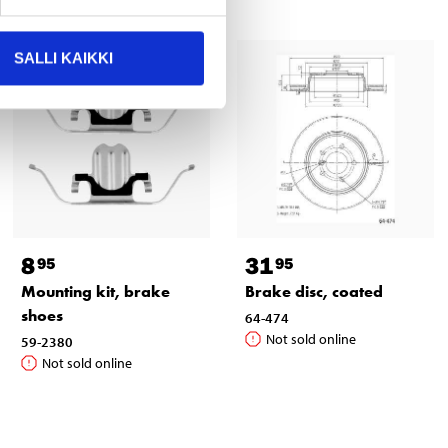
SALLI KAIKKI
8
31
95
95
Mounting kit, brake
Brake disc, coated
shoes
64-474
Not sold online
59-2380
Not sold online