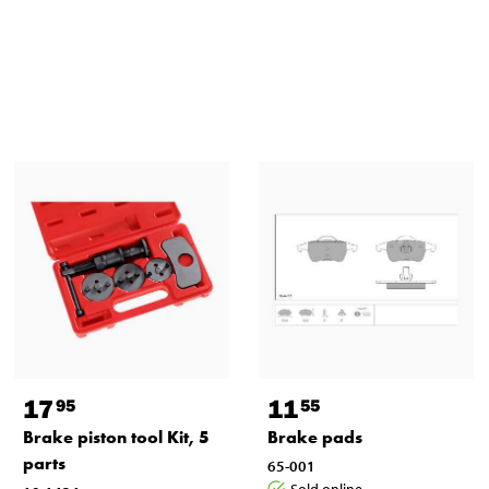
17
11
95
55
Brake piston tool Kit, 5
Brake pads
parts
65-001
Sold online