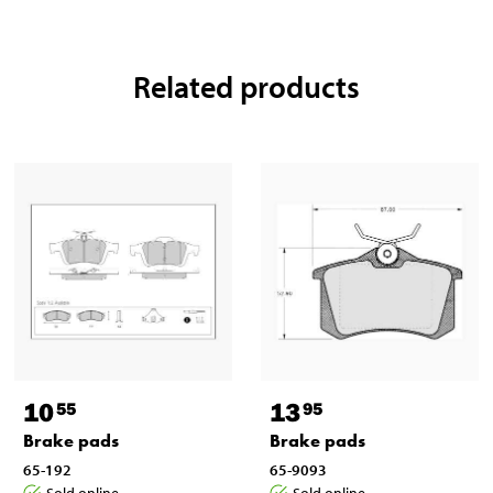
Related products
10
13
55
95
Brake pads
Brake pads
65-192
65-9093
Sold online
Sold online