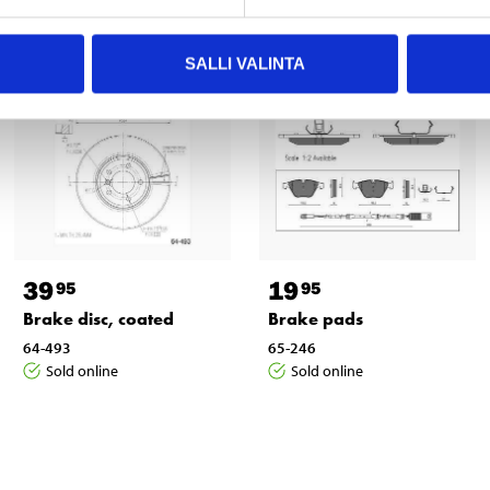
SALLI VALINTA
39
19
95
95
Brake disc, coated
Brake pads
64-493
65-246
Sold online
Sold online