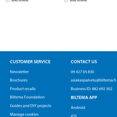
CUSTOMER SERVICE
CONTACT US
Newsletter
09 427 05 830
Brochures
asiakaspalvelu@biltema.fi
Product recalls
Business ID:​ 882 692 302
Biltema Foundation
BILTEMA APP
Guides and DIY projects
Android
Manage cookies
iOS