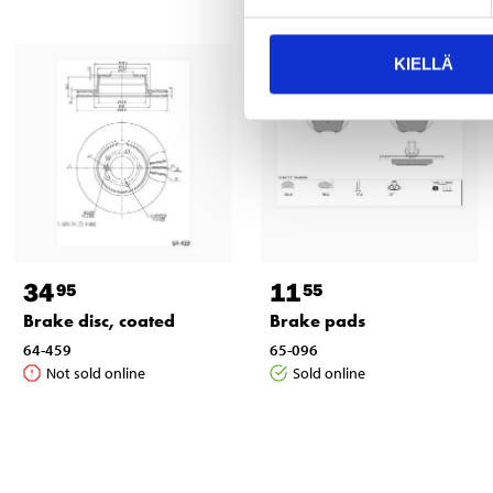
KIELLÄ
34
11
95
55
Brake disc, coated
Brake pads
64-459
65-096
Not sold online
Sold online