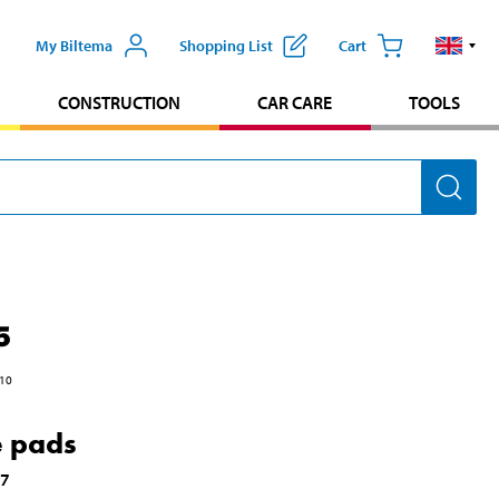
My Biltema
Shopping List
Cart
CONSTRUCTION
CAR CARE
TOOLS
5
10
 pads
47