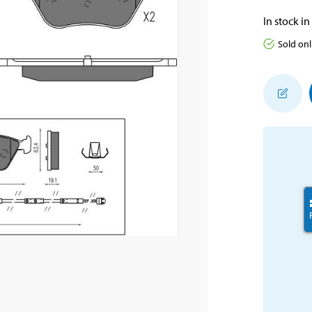
In stock in
Sold onl