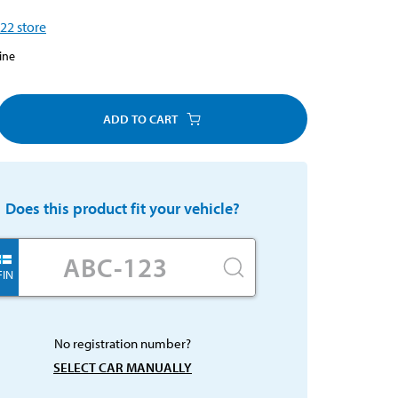
22
store
ine
ADD TO CART
Does this product fit your vehicle?
FIN
No registration number?
SELECT CAR MANUALLY