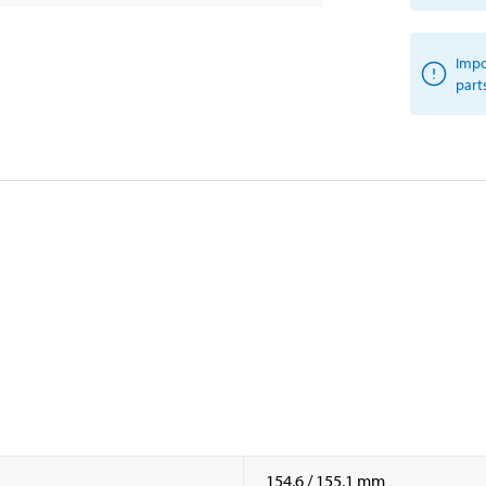
Impo
part
154,6 / 155,1 mm