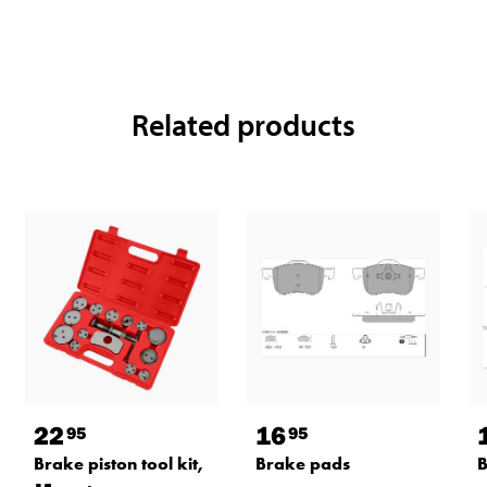
Related products
22
16
95
95
Brake piston tool kit,
Brake pads
B