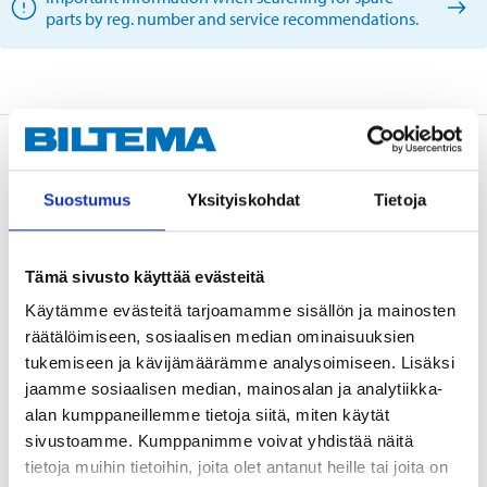
parts by reg. number and service recommendations.
Description
Suostumus
Yksityiskohdat
Tietoja
Asbestos free brake pads for 2 wheels.
Tämä sivusto käyttää evästeitä
Käytämme evästeitä tarjoamamme sisällön ja mainosten
Technical specifications
räätälöimiseen, sosiaalisen median ominaisuuksien
tukemiseen ja kävijämäärämme analysoimiseen. Lisäksi
jaamme sosiaalisen median, mainosalan ja analytiikka-
Position
Rear axle
alan kumppaneillemme tietoja siitä, miten käytät
Width
87,0 mm
sivustoamme. Kumppanimme voivat yhdistää näitä
tietoja muihin tietoihin, joita olet antanut heille tai joita on
Height
53,0 mm