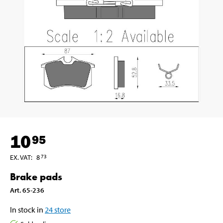
10
95
EX. VAT
:
8
73
Brake pads
Art
.
65-236
In stock in
24
store