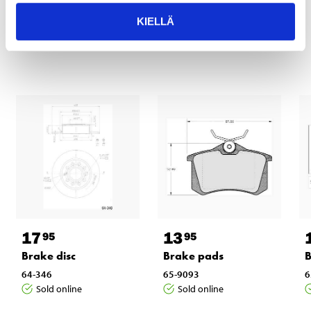
KIELLÄ
Other customers also bought
17
13
95
95
Brake disc
Brake pads
B
64-346
65-9093
6
Sold online
Sold online