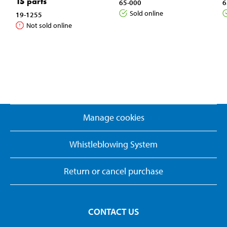
15 parts
65-000
6
Sold online
19-1255
Not sold online
Manage cookies
Whistleblowing System
Return or cancel purchase
CONTACT US