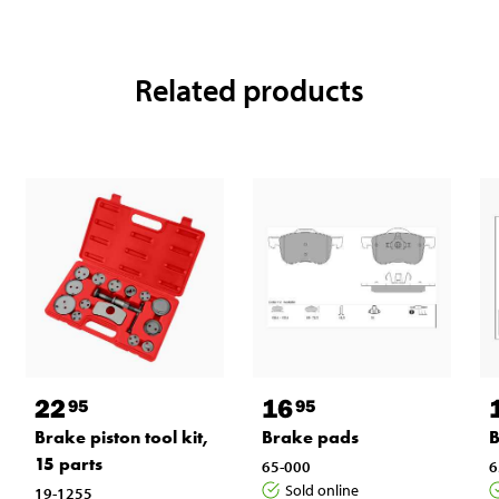
Related products
22
16
95
95
Brake piston tool kit,
Brake pads
B
15 parts
65-000
6
Sold online
19-1255