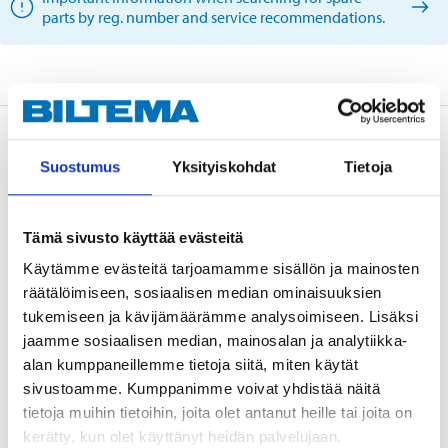
parts by reg. number and service recommendations.
Description
Suostumus
Yksityiskohdat
Tietoja
Asbestos free brake pads for 2 wheels.
Tämä sivusto käyttää evästeitä
Käytämme evästeitä tarjoamamme sisällön ja mainosten
räätälöimiseen, sosiaalisen median ominaisuuksien
Technical specifications
tukemiseen ja kävijämäärämme analysoimiseen. Lisäksi
jaamme sosiaalisen median, mainosalan ja analytiikka-
alan kumppaneillemme tietoja siitä, miten käytät
Width
148,3 mm
sivustoamme. Kumppanimme voivat yhdistää näitä
Height
70,0 mm
tietoja muihin tietoihin, joita olet antanut heille tai joita on
Thickness
19,3 mm
kerätty, kun olet käyttänyt heidän palvelujaan.