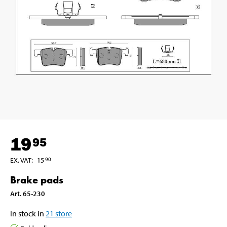
19
95
EX. VAT
:
15
90
Brake pads
Art
.
65-230
In stock in
21
store