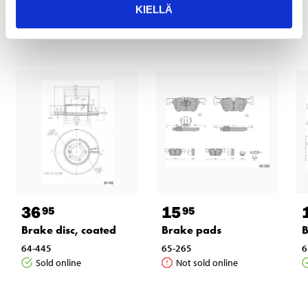
KIELLÄ
Other customers also bought
36
15
95
95
Brake disc, coated
Brake pads
B
64-445
65-265
6
Sold online
Not sold online