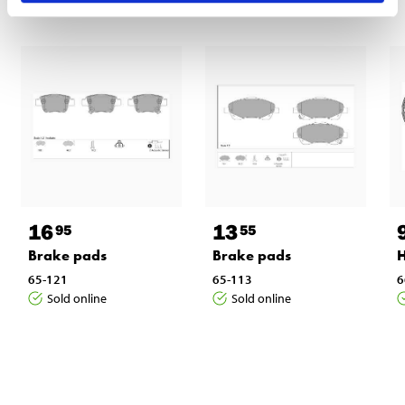
16
13
95
55
Brake pads
Brake pads
H
65-121
65-113
6
Sold online
Sold online