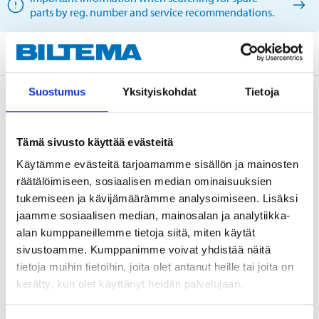
parts by reg. number and service recommendations.
Suostumus
Yksityiskohdat
Tietoja
Description
Tämä sivusto käyttää evästeitä
Technical specifications
Käytämme evästeitä tarjoamamme sisällön ja mainosten
räätälöimiseen, sosiaalisen median ominaisuuksien
tukemiseen ja kävijämäärämme analysoimiseen. Lisäksi
Brake disc
Solid
jaamme sosiaalisen median, mainosalan ja analytiikka-
Diameter
280 mm
alan kumppaneillemme tietoja siitä, miten käytät
sivustoamme. Kumppanimme voivat yhdistää näitä
Thickness
12 mm
tietoja muihin tietoihin, joita olet antanut heille tai joita on
Min. thickness
9 mm
kerätty, kun olet käyttänyt heidän palvelujaan.
Height
56 mm