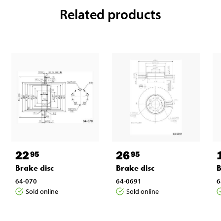
Related products
22
26
95
95
Brake disc
Brake disc
B
64-070
64-0691
6
Sold online
Sold online