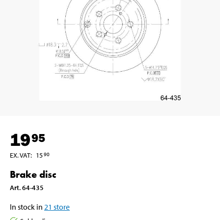
19
95
EX. VAT
:
15
90
Brake disc
Art
.
64-435
In stock in
21
store