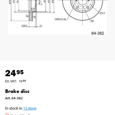
24
95
EX. VAT
:
19
88
Brake disc
Art
.
64-382
In stock in
12
store