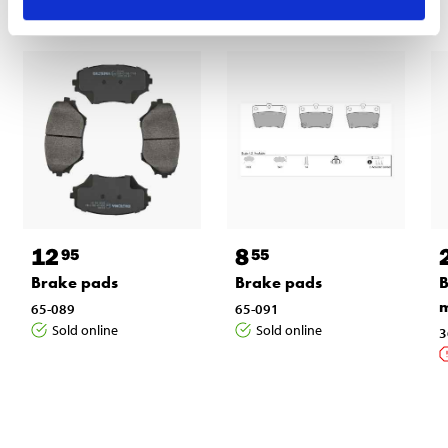
12
8
95
55
Brake pads
Brake pads
B
m
65-089
65-091
Sold online
Sold online
3