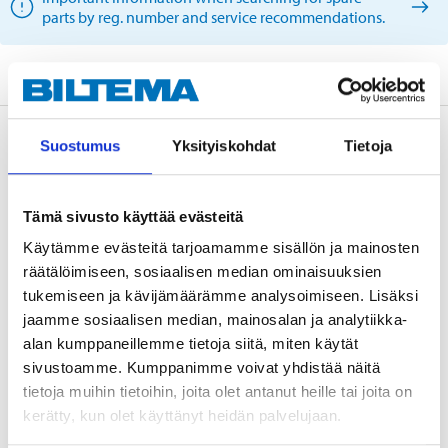
parts by reg. number and service recommendations.
Description
Suostumus
Yksityiskohdat
Tietoja
Tämä sivusto käyttää evästeitä
Technical specifications
Käytämme evästeitä tarjoamamme sisällön ja mainosten
räätälöimiseen, sosiaalisen median ominaisuuksien
Brake disc
Ventilated from the inside
tukemiseen ja kävijämäärämme analysoimiseen. Lisäksi
jaamme sosiaalisen median, mainosalan ja analytiikka-
Diameter
275 mm
alan kumppaneillemme tietoja siitä, miten käytät
Thickness
25 mm
sivustoamme. Kumppanimme voivat yhdistää näitä
Min. thickness
23 mm
tietoja muihin tietoihin, joita olet antanut heille tai joita on
kerätty, kun olet käyttänyt heidän palvelujaan.
Height
49,2 mm