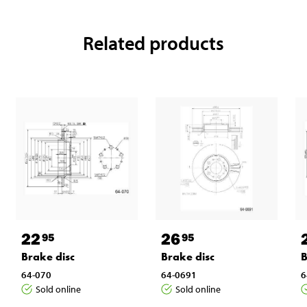
Related products
22
26
95
95
Brake disc
Brake disc
B
64-070
64-0691
6
Sold online
Sold online