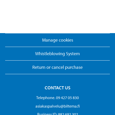
Manage cookies
Whistleblowing System
Return or cancel purchase
CONTACT US
Telephone. 09 427 05 830
asiakaspalvelu@biltema.fi
Business ID:​ 882 692 302