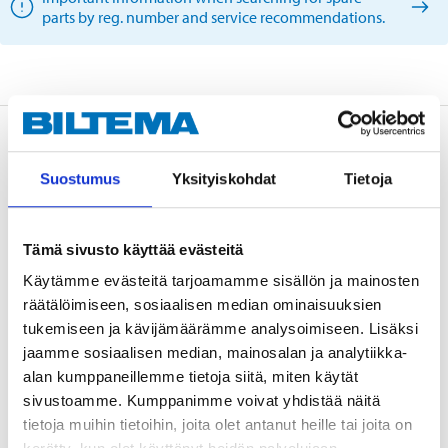
parts by reg. number and service recommendations.
Description
Suostumus
Yksityiskohdat
Tietoja
Technical specifications
Tämä sivusto käyttää evästeitä
Käytämme evästeitä tarjoamamme sisällön ja mainosten
Brake disc
Ventilated from the inside
räätälöimiseen, sosiaalisen median ominaisuuksien
Diameter
263 mm
tukemiseen ja kävijämäärämme analysoimiseen. Lisäksi
jaamme sosiaalisen median, mainosalan ja analytiikka-
Thickness
22 mm
alan kumppaneillemme tietoja siitä, miten käytät
Min. thickness
20,4 mm
sivustoamme. Kumppanimme voivat yhdistää näitä
Height
67,3 mm
tietoja muihin tietoihin, joita olet antanut heille tai joita on