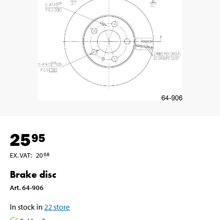
25
95
EX. VAT
:
20
68
Brake disc
Art
.
64-906
In stock in
22
store