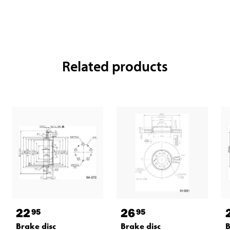
Related products
22
26
95
95
Brake disc
Brake disc
B