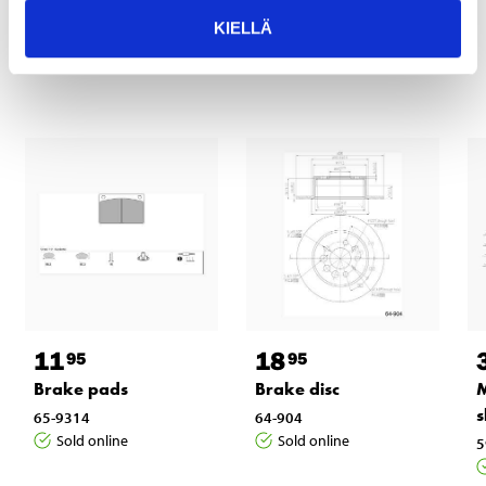
KIELLÄ
Other customers also bought
11
18
95
95
Brake pads
Brake disc
M
s
65-9314
64-904
Sold online
Sold online
5