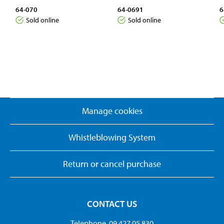
64-070
64-0691
6
Sold online
Sold online
Manage cookies
Whistleblowing System
Return or cancel purchase
CONTACT US
Telephone. 09 427 05 830