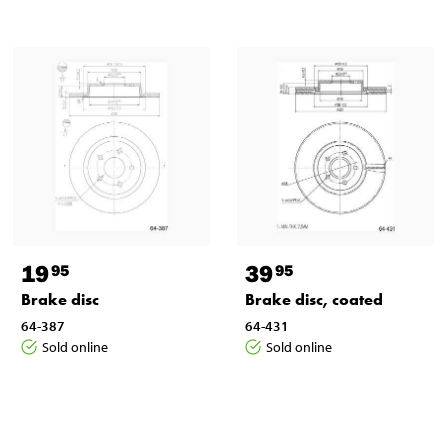
19
39
95
95
Brake disc
Brake disc, coated
64-387
64-431
Sold online
Sold online