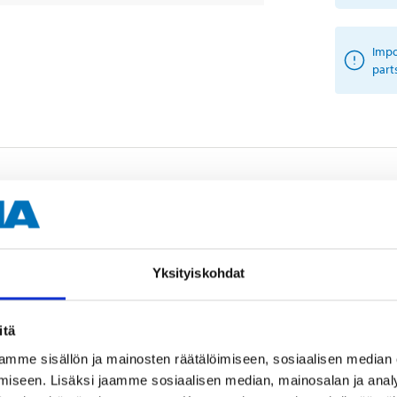
Impo
part
Yksityiskohdat
Other customers also bought
itä
mme sisällön ja mainosten räätälöimiseen, sosiaalisen median
iseen. Lisäksi jaamme sosiaalisen median, mainosalan ja analy