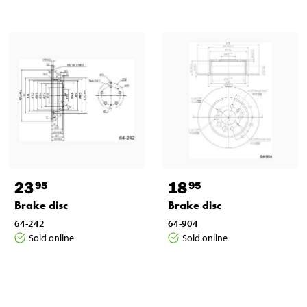
23
18
95
95
Brake disc
Brake disc
64-242
64-904
Sold online
Sold online