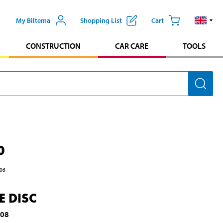
My Biltema
Shopping List
Cart
CONSTRUCTION
CAR CARE
TOOLS
0
06
E DISC
508