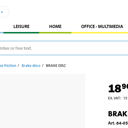
LEISURE
HOME
OFFICE - MULTIMEDIA
ke friction
Brake discs
BRAKE DISC
18
9
EX. VAT
:
15
BRAK
Art
.
64-0