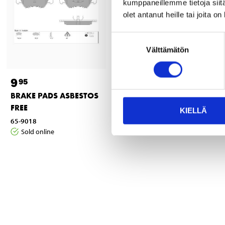
kumppaneillemme tietoja siitä
olet antanut heille tai joita o
Suostumuksen
Välttämätön
valinta
9
10
95
95
BRAKE PADS ASBESTOS
BRAKE PADS ASBESTOS
FREE
FREE
KIELLÄ
65-9018
65-174
Sold online
Sold online