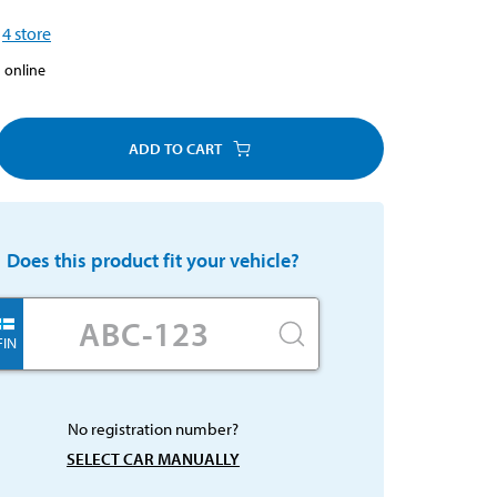
4
store
 online
ADD TO CART
Does this product fit your vehicle?
FIN
No registration number?
SELECT CAR MANUALLY