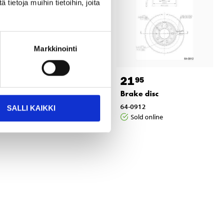
ietoja muihin tietoihin, joita
Markkinointi
5
21
95
95
Steering joint
Brake disc
72-056
64-0912
SALLI KAIKKI
Not sold online
Sold online