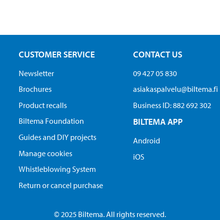
CUSTOMER SERVICE
CONTACT US
Newsletter
09 427 05 830
Brochures
asiakaspalvelu@biltema.fi
Product recalls
Business ID:​ 882 692 302
Biltema Foundation
BILTEMA APP
Guides and DIY projects
Android
Manage cookies
iOS
Whistleblowing System
Return or cancel purchase
© 2025 Biltema. All rights reserved.