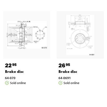
22
26
95
95
Brake disc
Brake disc
64-070
64-0691
Sold online
Sold online