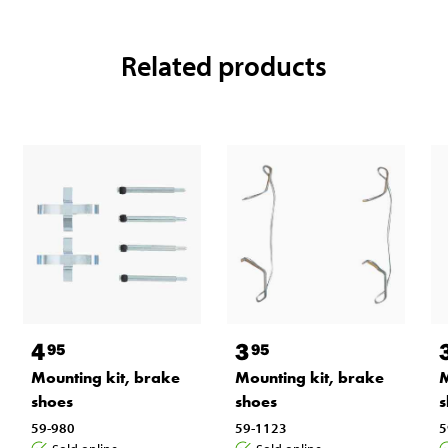
Related products
4
3
95
95
Mounting kit, brake
Mounting kit, brake
M
shoes
shoes
s
59-980
59-1123
5