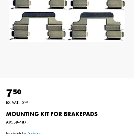
7
50
EX. VAT
:
5
98
MOUNTING KIT FOR BRAKEPADS
Art
.
59-487
In stock in
2
store