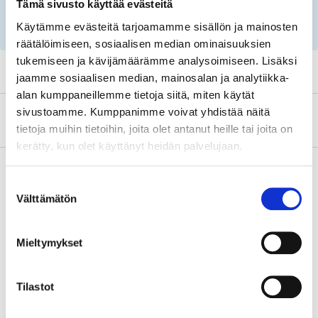
Tämä sivusto käyttää evästeitä
Important information when searching for spare
Käytämme evästeitä tarjoamamme sisällön ja mainosten
parts by reg. number and service recommendations.
räätälöimiseen, sosiaalisen median ominaisuuksien
tukemiseen ja kävijämäärämme analysoimiseen. Lisäksi
jaamme sosiaalisen median, mainosalan ja analytiikka-
alan kumppaneillemme tietoja siitä, miten käytät
sivustoamme. Kumppanimme voivat yhdistää näitä
About the manufacturer
tietoja muihin tietoihin, joita olet antanut heille tai joita on
kerätty, kun olet käyttänyt heidän palvelujaan.
Suostumuksen
Välttämätön
valinta
Pay & Collect
Pay & Collect in your local store within 2 hours!
Mieltymykset
READ MORE
Tilastot
Other customers also bought