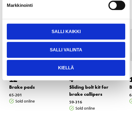
Markkinointi
SALLI KAIKKI
SALLI VALINTA
KIELLÄ
12
4
55
25
Brake pads
Sliding bolt kit for
B
brake callipers
65-201
6
Sold online
59-316
Sold online