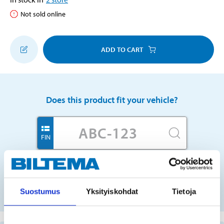
Not sold online
ADD TO CART
Does this product fit your vehicle?
FIN
No registration number?
SELECT CAR MANUALLY
Suostumus
Yksityiskohdat
Tietoja