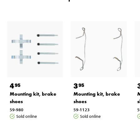
4
3
95
95
Mounting kit, brake
Mounting kit, brake
M
shoes
shoes
s
59-980
59-1123
5
Sold online
Sold online