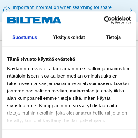
Important information when searching for spare
parts by reg. number and service recommendations.
Suostumus
Yksityiskohdat
Tietoja
Description
Tämä sivusto käyttää evästeitä
Käytämme evästeitä tarjoamamme sisällön ja mainosten
räätälöimiseen, sosiaalisen median ominaisuuksien
Mounting kit for 2 wheels.
tukemiseen ja kävijämäärämme analysoimiseen. Lisäksi
jaamme sosiaalisen median, mainosalan ja analytiikka-
alan kumppaneillemme tietoja siitä, miten käytät
sivustoamme. Kumppanimme voivat yhdistää näitä
Technical specifications
tietoja muihin tietoihin, joita olet antanut heille tai joita on
kerätty, kun olet käyttänyt heidän palvelujaan.
Brake system
Lucas/TRW
Suostumuksen