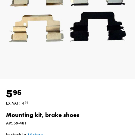
5
95
EX. VAT
:
4
74
Mounting kit, brake shoes
Art
.
59-481
In stock in
16
store