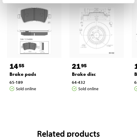
14
21
55
95
Brake pads
Brake disc
B
65-189
64-432
6
Sold online
Sold online
Related products