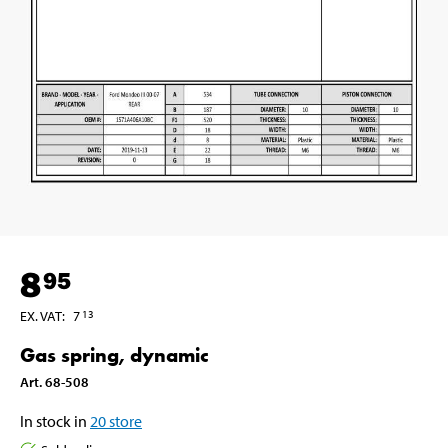
8
95
EX. VAT
:
7
13
Gas spring, dynamic
Art
.
68-508
In stock in
20
store