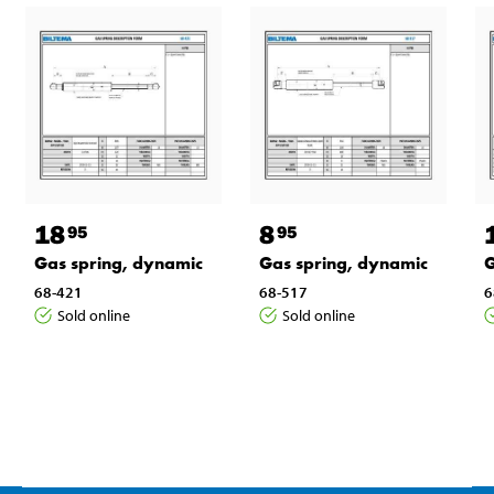
18
8
95
95
Gas spring, dynamic
Gas spring, dynamic
G
68-421
68-517
6
Sold online
Sold online