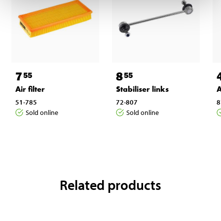
7
8
55
55
Air filter
Stabiliser links
A
51-785
72-807
8
Sold online
Sold online
Related products