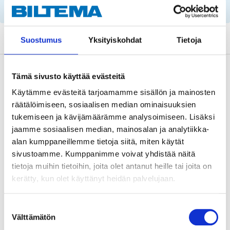
parts by reg. number and service recommendations.
Suostumus
Yksityiskohdat
Tietoja
Description
Tämä sivusto käyttää evästeitä
Käytämme evästeitä tarjoamamme sisällön ja mainosten
räätälöimiseen, sosiaalisen median ominaisuuksien
Technical specifications
tukemiseen ja kävijämäärämme analysoimiseen. Lisäksi
jaamme sosiaalisen median, mainosalan ja analytiikka-
alan kumppaneillemme tietoja siitä, miten käytät
Position
Boot
sivustoamme. Kumppanimme voivat yhdistää näitä
Length
534 mm
tietoja muihin tietoihin, joita olet antanut heille tai joita on
kerätty, kun olet käyttänyt heidän palvelujaan.
Stroke length
187 mm
Spring force
520 N
Suostumuksen
Välttämätön
valinta