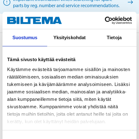
parts by reg. number and service recommendations.
Suostumus
Yksityiskohdat
Tietoja
Description
Tämä sivusto käyttää evästeitä
Käytämme evästeitä tarjoamamme sisällön ja mainosten
Technical specifications
räätälöimiseen, sosiaalisen median ominaisuuksien
tukemiseen ja kävijämäärämme analysoimiseen. Lisäksi
Position
Boot
jaamme sosiaalisen median, mainosalan ja analytiikka-
alan kumppaneillemme tietoja siitä, miten käytät
Length
490 mm
sivustoamme. Kumppanimme voivat yhdistää näitä
Stroke length
188 mm
tietoja muihin tietoihin, joita olet antanut heille tai joita on
Spring force
660 N
kerätty, kun olet käyttänyt heidän palvelujaan.
Suostumuksen