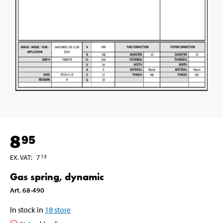
8
95
EX. VAT
:
7
13
Gas spring, dynamic
Art
.
68-490
In stock in
18
store