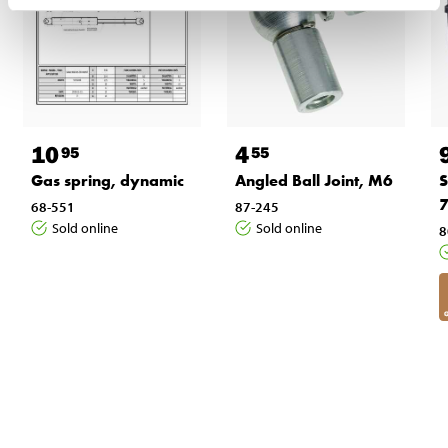
10
4
95
55
Gas spring, dynamic
Angled Ball Joint, M6
S
7
68-551
87-245
Sold online
Sold online
8