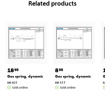
Related products
18
8
95
95
Gas spring, dynamic
Gas spring, dynamic
G
68-421
68-517
6
Sold online
Sold online