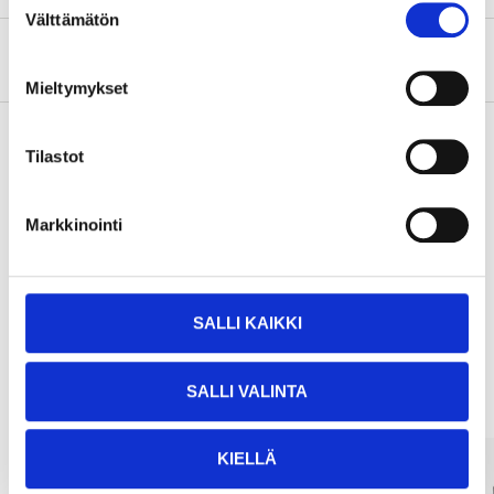
Välttämätön
valinta
About the manufacturer
Mieltymykset
Tilastot
Pay & Collect
Pay & Collect in your local store within 2 hours!
Markkinointi
READ MORE
SALLI KAIKKI
Other customers also bought
SALLI VALINTA
KIELLÄ