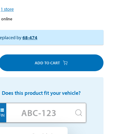
1
store
 online
eplaced by
68-474
ADD TO CART
Does this product fit your vehicle?
FIN