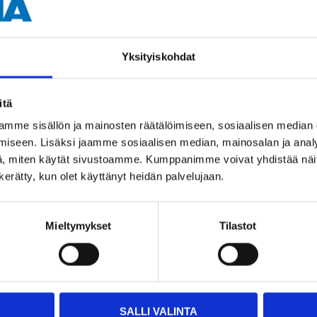
Yksityiskohdat
Impo
itä
part
mme sisällön ja mainosten räätälöimiseen, sosiaalisen median
iseen. Lisäksi jaamme sosiaalisen median, mainosalan ja analy
, miten käytät sivustoamme. Kumppanimme voivat yhdistää näitä t
n kerätty, kun olet käyttänyt heidän palvelujaan.
Mieltymykset
Tilastot
Related products
SALLI VALINTA