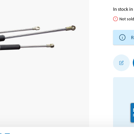
In stock in
Not sold
R