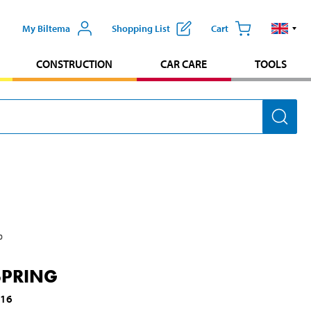
My Biltema
Shopping List
Cart
CONSTRUCTION
CAR CARE
TOOLS
0
SPRING
116