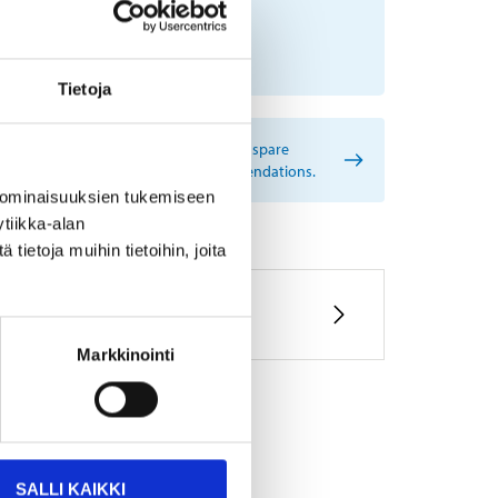
No registration number?
SELECT CAR MANUALLY
Tietoja
rtant information when searching for spare
s by reg. number and service recommendations.
 ominaisuuksien tukemiseen
tiikka-alan
ietoja muihin tietoihin, joita
Markkinointi
SALLI KAIKKI