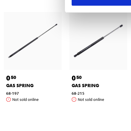
0
0
50
50
GAS SPRING
GAS SPRING
68-197
68-215
Not sold online
Not sold online