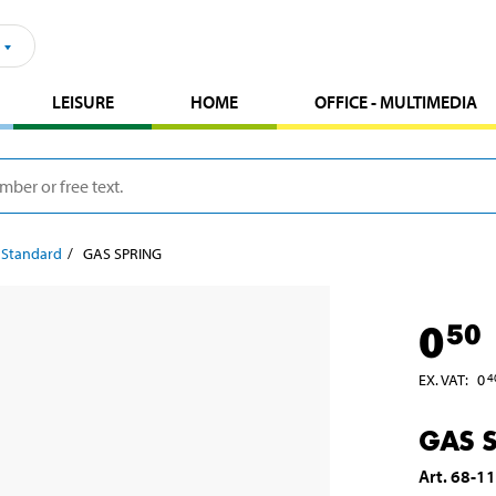
LEISURE
HOME
OFFICE - MULTIMEDIA
 Standard
GAS SPRING
0
50
EX. VAT
:
0
4
GAS 
Art
.
68-1