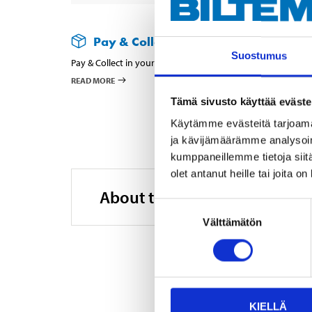
Pay & Collect
Suostumus
Pay & Collect in your local store within 2 hours!
READ MORE
Tämä sivusto käyttää eväste
Käytämme evästeitä tarjoama
ja kävijämäärämme analysoim
kumppaneillemme tietoja siitä
olet antanut heille tai joita o
About the manufacturer
Suostumuksen
Välttämätön
valinta
KIELLÄ