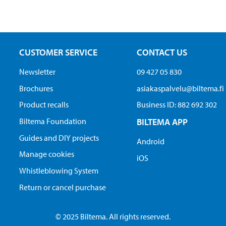
CUSTOMER SERVICE
CONTACT US
Newsletter
09 427 05 830
Brochures
asiakaspalvelu@biltema.fi
Product recalls
Business ID:​ 882 692 302
Biltema Foundation
BILTEMA APP
Guides and DIY projects
Android
Manage cookies
iOS
Whistleblowing System
Return or cancel purchase
© 2025 Biltema. All rights reserved.