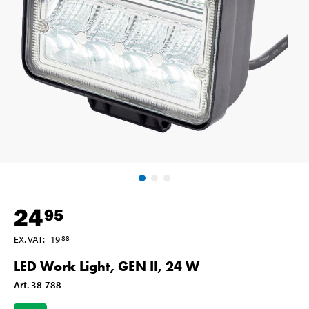
24
95
EX. VAT
:
19
88
LED Work Light, GEN II, 24 W
Art
.
38-788