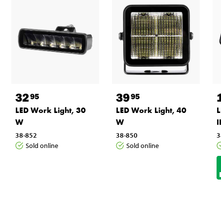
32
39
95
95
LED Work Light, 30
LED Work Light, 40
L
W
W
I
38-852
38-850
3
Sold online
Sold online