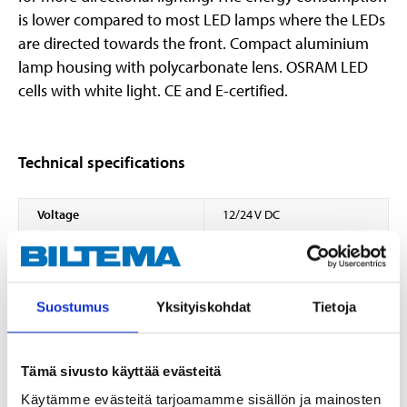
is lower compared to most LED lamps where the LEDs
are directed towards the front. Compact aluminium
lamp housing with polycarbonate lens. OSRAM LED
cells with white light. CE and E-certified.
Technical specifications
Voltage
12/24 V DC
Power
24 W (Theoretical)
LED type
OSRAM-1.5W LED
Light distribution
Bred
Suostumus
Yksityiskohdat
Tietoja
Luminosity
2280 lm (Theoretical)
Luminosity
2272 lm (Effective)
Tämä sivusto käyttää evästeitä
Colour temperature
5700 K
Käytämme evästeitä tarjoamamme sisällön ja mainosten