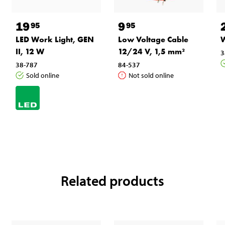
19
9
95
95
LED Work Light, GEN
Low Voltage Cable
W
II, 12 W
12/24 V, 1,5 mm²
3
38-787
84-537
Sold online
Not sold online
Related products