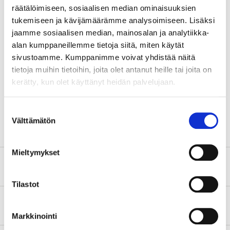
räätälöimiseen, sosiaalisen median ominaisuuksien
Power consumption
2,0 A (12 V)
tukemiseen ja kävijämäärämme analysoimiseen. Lisäksi
Power consumption
1,0 A (24 V)
jaamme sosiaalisen median, mainosalan ja analytiikka-
alan kumppaneillemme tietoja siitä, miten käytät
Enclosure class
IP68
sivustoamme. Kumppanimme voivat yhdistää näitä
Operating temperature
-40 – +60 °C
tietoja muihin tietoihin, joita olet antanut heille tai joita on
kerätty, kun olet käyttänyt heidän palvelujaan.
Material
Cast aluminium (Housing)
SHOW ALL
Material
Polykarbonat (Lens)
Suostumuksen
Width
139 mm
Välttämätön
valinta
Height
85,2 mm
Mieltymykset
Depth
48,5 mm
Safety instructions and other information
Cable length
432 mm
Tilastot
About the manufacturer
Markkinointi