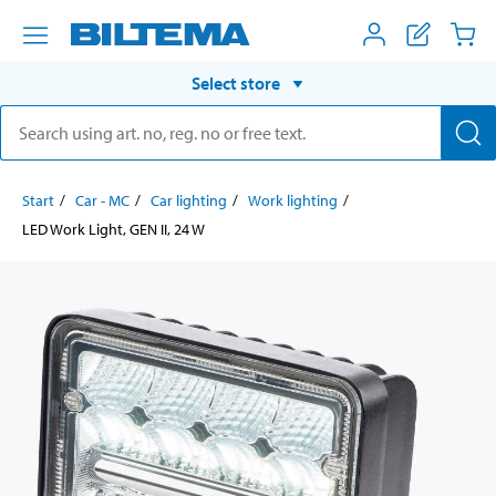
Select store
Start
Car - MC
Car lighting
Work lighting
LED Work Light, GEN II, 24 W