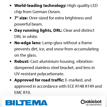
World-leading technology:
High-quality LED
chip from German Osram.
7" size:
Over-sized for extra brightness and
powerful beam.
Day running lights, DRL:
Clear and distinct
DRL in white.
No-edge lens:
Lamp glass without a frame
prevents dirt, ice, and snow from accumulating
on the glass.
Robust:
Cast-aluminium housing, vibration-
dampened stainless steel bracket, and lens in
UV-resistant polycarbonate.
Approved for road traffic:
E-marked, and
approved in accordance with ECE R148 R149 and
EMC R10.
Connection:
Deutsch DT3 male connector on
the lamp and loose connection cable with DT3