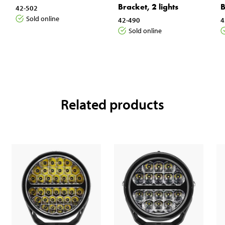
Bracket, 2 lights
B
42-502
Sold online
42-490
4
Sold online
Related products