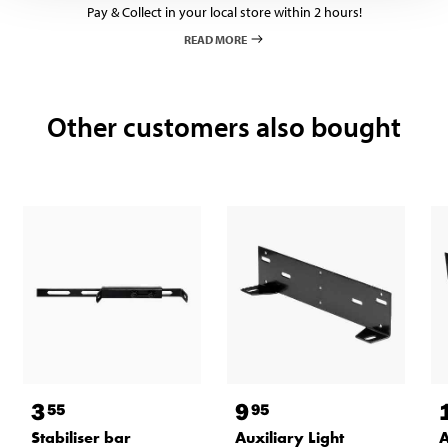
Cable length
770 mm
Pay & Collect in your local store within 2 hours!
READ MORE
Other customers also bought
3
9
55
95
Stabiliser bar
Auxiliary Light
A