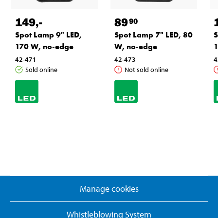
149
,-
89
90
Spot Lamp 9" LED,
Spot Lamp 7" LED, 80
S
170 W, no-edge
W, no-edge
42-471
42-473
4
Sold online
Not sold online
Manage cookies
Whistleblowing System