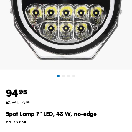
94
95
EX. VAT
:
75
66
Spot Lamp 7" LED, 48 W, no-edge
Art
.
38-854