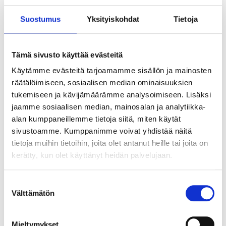
female connector.
Suostumus
Yksityiskohdat
Tietoja
Remember to purchase a 3-pin DT3 relay cable set for
single or double mounting.
Tämä sivusto käyttää evästeitä
Käytämme evästeitä tarjoamamme sisällön ja mainosten
Technical specifications
räätälöimiseen, sosiaalisen median ominaisuuksien
tukemiseen ja kävijämäärämme analysoimiseen. Lisäksi
jaamme sosiaalisen median, mainosalan ja analytiikka-
Voltage
12/24 V DC
alan kumppaneillemme tietoja siitä, miten käytät
Power
48 W
sivustoamme. Kumppanimme voivat yhdistää näitä
tietoja muihin tietoihin, joita olet antanut heille tai joita on
Distance
492 m (1 lux)
kerätty, kun olet käyttänyt heidän palvelujaan.
LED type
16 x 3 W OSRAM
Light distribution
Combination
Suostumuksen
Välttämätön
valinta
Luminosity
6800 lm (Theoretical)
Luminosity
5280 lm (Effective)
Mieltymykset