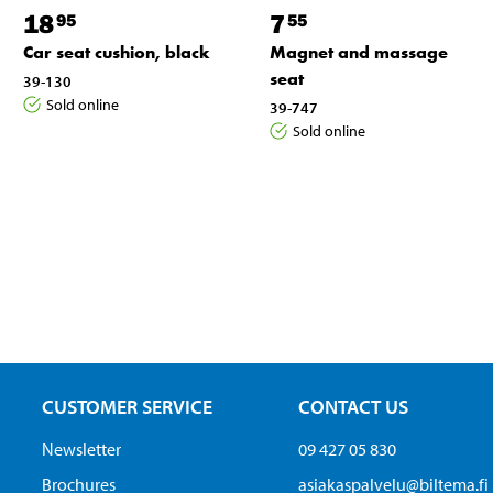
18
7
95
55
Car seat cushion, black
Magnet and massage
seat
39-130
Sold online
39-747
Sold online
CUSTOMER SERVICE
CONTACT US
Newsletter
09 427 05 830
Brochures
asiakaspalvelu@biltema.fi