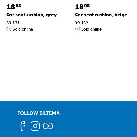
18
18
95
95
Car seat cushion, grey
Car seat cushion, beige
39-131
39-132
Sold online
Sold online
FOLLOW BILTEMA