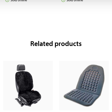
Sold online
Sold online
Related products