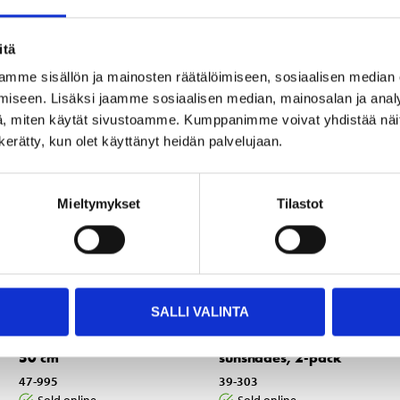
Other customers also bought
itä
mme sisällön ja mainosten räätälöimiseen, sosiaalisen median
iseen. Lisäksi jaamme sosiaalisen median, mainosalan ja analy
, miten käytät sivustoamme. Kumppanimme voivat yhdistää näitä t
n kerätty, kun olet käyttänyt heidän palvelujaan.
Mieltymykset
Tilastot
12
3
95
55
SALLI VALINTA
Cooling Dog Mat, 90 x
Side window
50 cm
sunshades, 2-pack
47-995
39-303