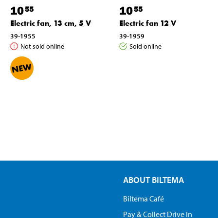
10
10
55
55
Electric fan, 13 cm, 5 V
Electric fan 12 V
39-1955
39-1959
Not sold online
Sold online
ABOUT BILTEMA
Biltema Café
Pay & Collect Drive In