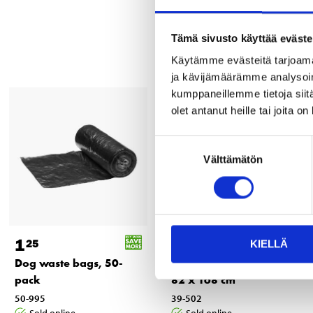
Tämä sivusto käyttää eväste
Käytämme evästeitä tarjoama
ja kävijämäärämme analysoim
kumppaneillemme tietoja siitä
olet antanut heille tai joita o
Suostumuksen
Välttämätön
valinta
3
1
95
25
KIELLÄ
Windscreen protection,
Dog waste bags, 50-
82 x 168 cm
pack
39-502
50-995
Sold online