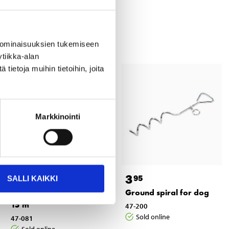
 ominaisuuksien tukemiseen
tiikka-alan
ietoja muihin tietoihin, joita
Markkinointi
14
3
95
95
SALLI KAIKKI
Tracking Lead, orange,
Ground spiral for dog
15 m
47-200
Sold online
47-081