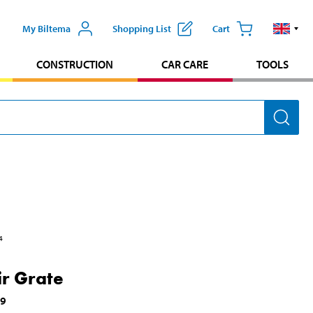
My Biltema
Shopping List
Cart
CONSTRUCTION
CAR CARE
TOOLS
4
ir Grate
39