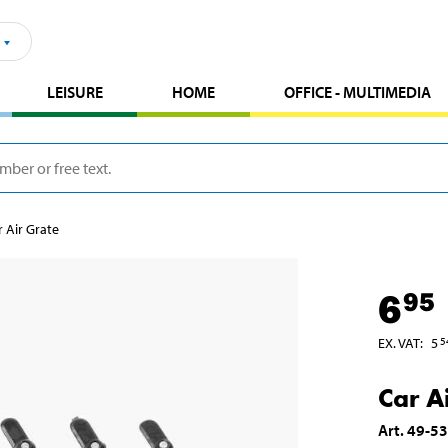
LEISURE
HOME
OFFICE - MULTIMEDIA
r Air Grate
6
95
EX. VAT
:
5
5
Car A
Art
.
49-5