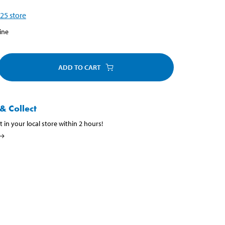
25
store
ine
ADD TO CART
& Collect
t in your local store within 2 hours!