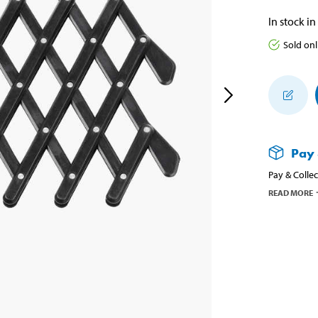
In stock in
Sold onl
Pay 
Pay & Collec
READ MORE