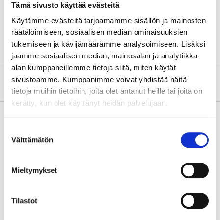
Tämä sivusto käyttää evästeitä
Material
PVC
Käytämme evästeitä tarjoamamme sisällön ja mainosten
Colour
Black
räätälöimiseen, sosiaalisen median ominaisuuksien
tukemiseen ja kävijämäärämme analysoimiseen. Lisäksi
jaamme sosiaalisen median, mainosalan ja analytiikka-
alan kumppaneillemme tietoja siitä, miten käytät
sivustoamme. Kumppanimme voivat yhdistää näitä
About the manufacturer
tietoja muihin tietoihin, joita olet antanut heille tai joita on
kerätty, kun olet käyttänyt heidän palvelujaan.
Suostumuksen
Pay & Collect
Välttämätön
valinta
Pay & Collect in your local store within 2 hours!
READ MORE
Mieltymykset
Tilastot
Other customers also bought