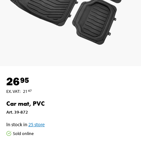
26
95
EX. VAT
:
21
47
Car mat, PVC
Art
.
39-872
In stock in
25
store
Sold online