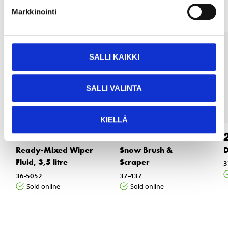
Markkinointi
SALLI KAIKKI
SALLI VALINTA
KIELLÄ
3
3
65
95
Ready-Mixed Wiper
Snow Brush &
D
Fluid, 3,5 litre
Scraper
3
36-5052
37-437
Sold online
Sold online