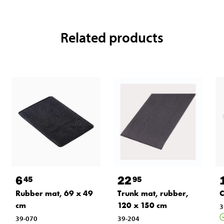
Related products
6
22
45
95
Rubber mat, 69 x 49
Trunk mat, rubber,
C
cm
120 x 150 cm
3
39-070
39-204