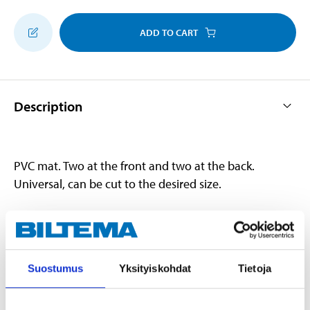
ADD TO CART
Description
PVC mat. Two at the front and two at the back.
Universal, can be cut to the desired size.
Technical specifications
Suostumus
Yksityiskohdat
Tietoja
Dimensions
68 x 48 cm (Front)
Dimensions
37 x 48 cm (Back)