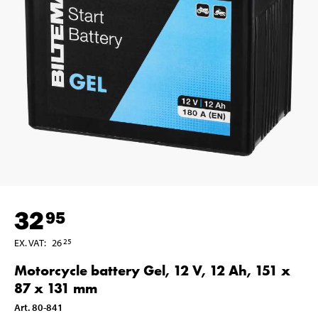
32
95
EX. VAT
:
26
25
Motorcycle battery Gel, 12 V, 12 Ah, 151 x
87 x 131 mm
Art
.
80-841