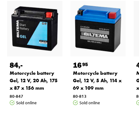
84
,-
16
95
Motorcycle battery
Motorcycle battery
M
Gel, 12 V, 20 Ah, 175
Gel, 12 V, 5 Ah, 114 x
G
x 87 x 156 mm
69 x 109 mm
x
80-847
80-813
8
Sold online
Sold online