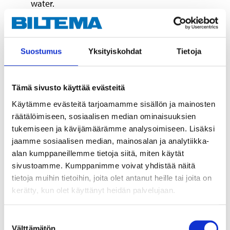
water.
No hydrogen or other gas can leak out.
When charging neither gas nor caustic vapour
are given off, enabling the battery to be
Suostumus
Yksityiskohdat
Tietoja
positioned in difficult to access spaces.
Withstands more discharging cycles than
conventional MC batteries.
Tämä sivusto käyttää evästeitä
Slow self-discharge rate and good ability to
Käytämme evästeitä tarjoamamme sisällön ja mainosten
recover after a deep discharge makes the gel
räätälöimiseen, sosiaalisen median ominaisuuksien
battery ideal for seasonal or sporadic use.
tukemiseen ja kävijämäärämme analysoimiseen. Lisäksi
Suitable for charging with one of Biltema's 12 V
jaamme sosiaalisen median, mainosalan ja analytiikka-
lead battery chargers.
alan kumppaneillemme tietoja siitä, miten käytät
sivustoamme. Kumppanimme voivat yhdistää näitä
tietoja muihin tietoihin, joita olet antanut heille tai joita on
Technical specifications
kerätty, kun olet käyttänyt heidän palvelujaan.
Suostumuksen
Voltage
12 V DC
Välttämätön