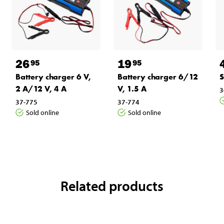
26
19
95
95
Battery charger 6 V,
Battery charger 6/12
S
2 A/12 V, 4 A
V, 1.5 A
3
37-775
37-774
Sold online
Sold online
Related products