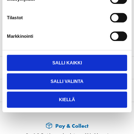
Height
190 mm
Tilastot
Weight
15,8 kg
SHOW ALL
Markkinointi
SALLI KAIKKI
Safety instructions and other information
SALLI VALINTA
About the manufacturer
KIELLÄ
Pay & Collect