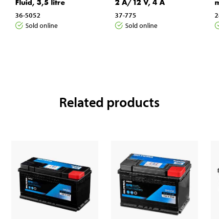
Fluid, 3,5 litre
2 A/12 V, 4 A
m
36-5052
37-775
2
Sold online
Sold online
Related products