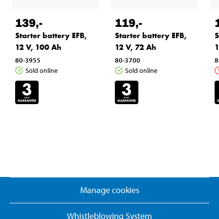
139
,-
119
,-
Starter battery EFB,
Starter battery EFB,
S
12 V, 100 Ah
12 V, 72 Ah
1
80-3955
80-3700
8
Sold online
Sold online
Manage cookies
Whistleblowing System