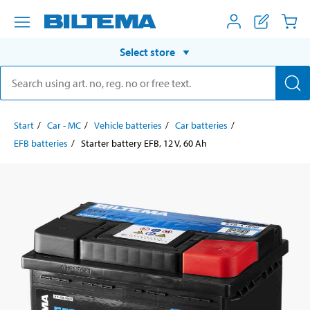
Select store
Start
Car - MC
Vehicle batteries
Car batteries
EFB batteries
Starter battery EFB, 12 V, 60 Ah