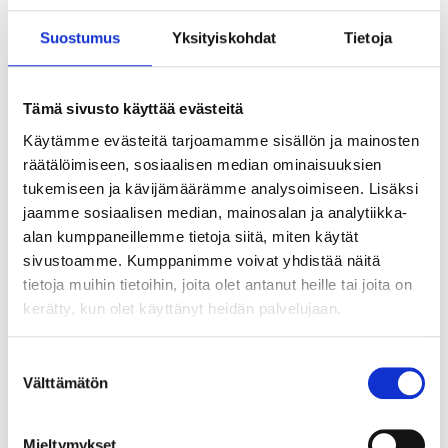
Completely maintenance-free.
Suostumus
Yksityiskohdat
Tietoja
Technical specifications
Tämä sivusto käyttää evästeitä
Voltage
12 V DC
Käytämme evästeitä tarjoamamme sisällön ja mainosten
räätälöimiseen, sosiaalisen median ominaisuuksien
Capacity
60 Ah
tukemiseen ja kävijämäärämme analysoimiseen. Lisäksi
CCA EN
570
jaamme sosiaalisen median, mainosalan ja analytiikka-
alan kumppaneillemme tietoja siitä, miten käytät
Charging voltage
16 V DC (Max.)
sivustoamme. Kumppanimme voivat yhdistää näitä
Charging current
6 A (Max.)
tietoja muihin tietoihin, joita olet antanut heille tai joita on
Pole placement
0
kerätty, kun olet käyttänyt heidän palvelujaan.
Pole type
Standard
Suostumuksen
Fastener
B13
Välttämätön
valinta
Length
242 mm
Width
175 mm
Mieltymykset