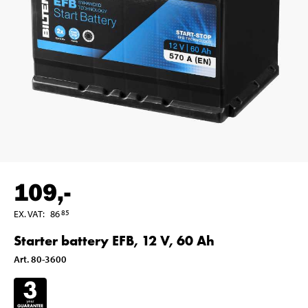
109
,-
EX. VAT
:
86
85
Starter battery EFB, 12 V, 60 Ah
Art
.
80-3600