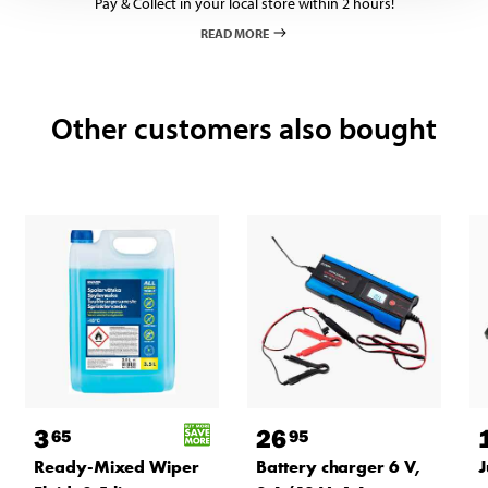
Pay & Collect in your local store within 2 hours!
READ MORE
Other customers also bought
3
26
65
95
Ready-Mixed Wiper
Battery charger 6 V,
J