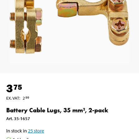
3
75
EX. VAT
:
2
99
Battery Cable Lugs, 35 mm², 2-pack
Art
.
35-1657
In stock in
25
store