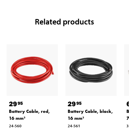
Related products
29
29
95
95
Battery Cable, red,
Battery Cable, black,
B
16 mm²
16 mm²
7
24-560
24-561
3