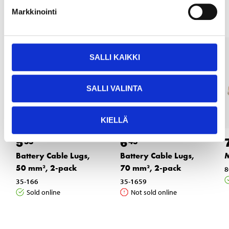
Markkinointi
SALLI KAIKKI
SALLI VALINTA
KIELLÄ
5
6
55
45
Battery Cable Lugs,
Battery Cable Lugs,
M
50 mm², 2-pack
70 mm², 2-pack
8
35-166
35-1659
Sold online
Not sold online