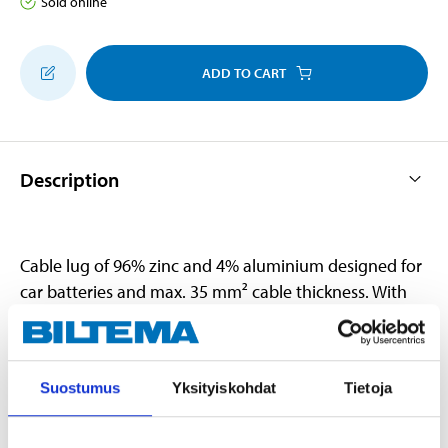
Sold online
ADD TO CART
Description
Cable lug of 96% zinc and 4% aluminium designed for
car batteries and max. 35 mm² cable thickness. With
M6 stainless steel bolts. With 1 positive (+) and 1
negative (-) terminal lug.
Suostumus
Yksityiskohdat
Tietoja
Technical specifications