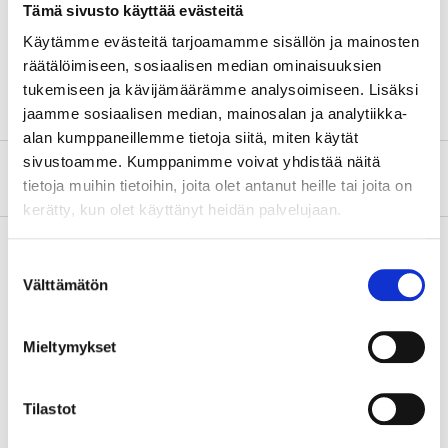
Tämä sivusto käyttää evästeitä
Cable area
35 mm²
Käytämme evästeitä tarjoamamme sisällön ja mainosten
Quantity
2 pcs
räätälöimiseen, sosiaalisen median ominaisuuksien
tukemiseen ja kävijämäärämme analysoimiseen. Lisäksi
jaamme sosiaalisen median, mainosalan ja analytiikka-
alan kumppaneillemme tietoja siitä, miten käytät
sivustoamme. Kumppanimme voivat yhdistää näitä
About the manufacturer
tietoja muihin tietoihin, joita olet antanut heille tai joita on
kerätty, kun olet käyttänyt heidän palvelujaan.
Suostumuksen
Välttämätön
valinta
Pay & Collect
Pay & Collect in your local store within 2 hours!
Mieltymykset
READ MORE
Tilastot
Other customers also bought