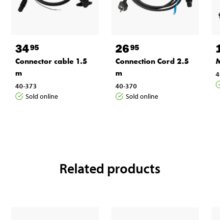
34
26
95
95
Connector cable 1.5
Connection Cord 2.5
M
m
m
4
40-373
40-370
Sold online
Sold online
Related products