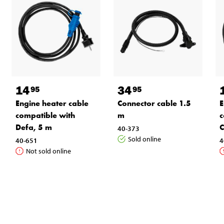
14
34
95
95
Engine heater cable
Connector cable 1.5
E
compatible with
m
c
Defa, 5 m
C
40-373
Sold online
40-651
4
Not sold online