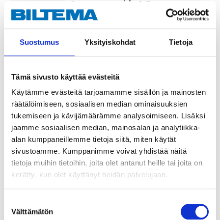
Connector cable 1.5 m
40-373
In stock in
19
store
Suostumus
Yksityiskohdat
Tietoja
Sold online
34
95
Tämä sivusto käyttää evästeitä
Käytämme evästeitä tarjoamamme sisällön ja mainosten
räätälöimiseen, sosiaalisen median ominaisuuksien
tukemiseen ja kävijämäärämme analysoimiseen. Lisäksi
Extension cable 1.5 m
jaamme sosiaalisen median, mainosalan ja analytiikka-
40-376
alan kumppaneillemme tietoja siitä, miten käytät
In stock in
23
store
sivustoamme. Kumppanimme voivat yhdistää näitä
Sold online
tietoja muihin tietoihin, joita olet antanut heille tai joita on
kerätty, kun olet käyttänyt heidän palvelujaan.
29
95
Suostumuksen
Välttämätön
valinta