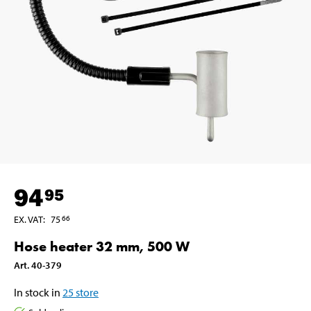
94
95
EX. VAT
:
75
66
Hose heater 32 mm, 500 W
Art
.
40-379
In stock in
25
store