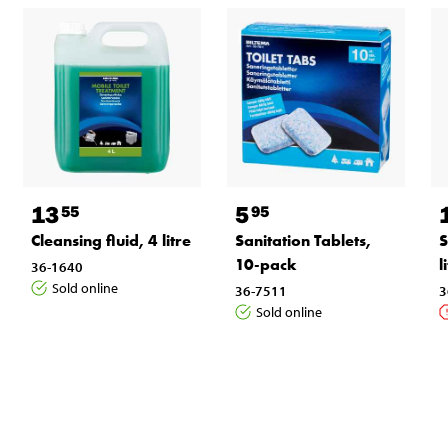
13
5
55
95
Cleansing fluid, 4 litre
Sanitation Tablets,
S
10-pack
l
36-1640
Sold online
36-7511
3
Sold online