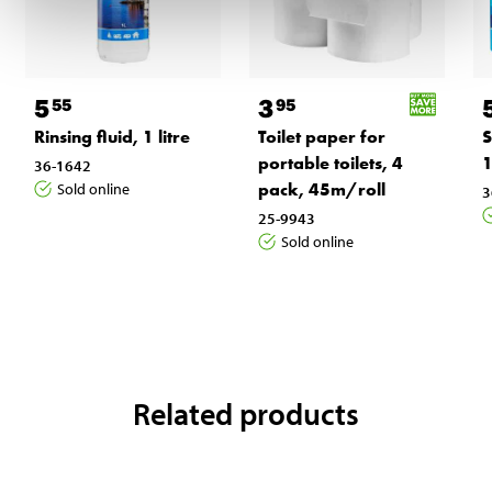
5
3
55
95
Rinsing fluid, 1 litre
Toilet paper for
S
portable toilets, 4
1
36-1642
pack, 45m/roll
Sold online
3
25-9943
Sold online
Related products