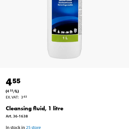
4
55
(
4
/
L
)
55
EX. VAT
:
3
63
Cleansing fluid, 1 litre
Art
.
36-1638
In stock in
25
store