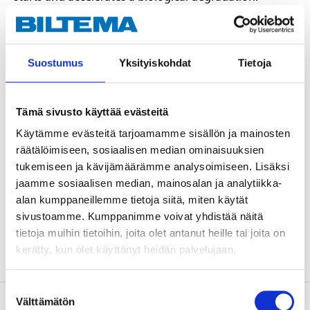
Consequently fermentation and bad odours are
stopped. The agent is not for use together with
chemical disinfectants.
Suostumus
Yksityiskohdat
Tietoja
Tämä sivusto käyttää evästeitä
Käytämme evästeitä tarjoamamme sisällön ja mainosten
Danger
räätälöimiseen, sosiaalisen median ominaisuuksien
H318 Causes serious eye damage.
tukemiseen ja kävijämäärämme analysoimiseen. Lisäksi
jaamme sosiaalisen median, mainosalan ja analytiikka-
Technical specifications
alan kumppaneillemme tietoja siitä, miten käytät
sivustoamme. Kumppanimme voivat yhdistää näitä
Volume
1 l
tietoja muihin tietoihin, joita olet antanut heille tai joita on
kerätty, kun olet käyttänyt heidän palvelujaan.
Suostumuksen
Välttämätön
valinta
About the manufacturer