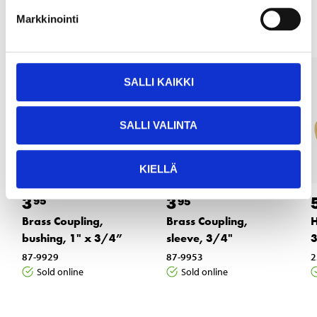
Other customers also bought
Markkinointi
SALLI KAIKKI
SALLI VALINTA
KIELLÄ
3
3
95
95
Brass Coupling,
Brass Coupling,
H
bushing, 1" x 3/4”
sleeve, 3/4"
87-9929
87-9953
2
Sold online
Sold online