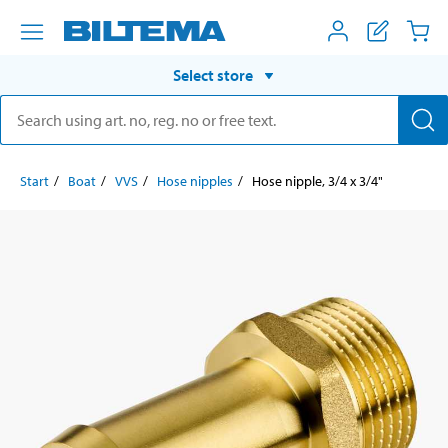
Select store
Start
Boat
VVS
Hose nipples
Hose nipple, 3/4 x 3/4"