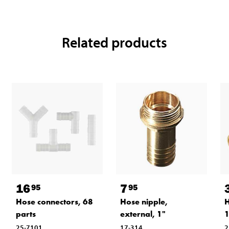
Related products
16
7
95
95
Hose connectors, 68
Hose nipple,
H
parts
external, 1"
25-7101
17-314
2