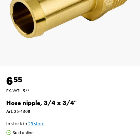
6
55
EX. VAT
:
5
22
Hose nipple, 3/4 x 3/4"
Art
.
25-4308
In stock in
25
store
Sold online