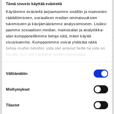
Thread
3/4 "
Tämä sivusto käyttää evästeitä
Hose connector
3/4 "
Käytämme evästeitä tarjoamamme sisällön ja mainosten
räätälöimiseen, sosiaalisen median ominaisuuksien
Hose connector
19 mm
tukemiseen ja kävijämäärämme analysoimiseen. Lisäksi
jaamme sosiaalisen median, mainosalan ja analytiikka-
alan kumppaneillemme tietoja siitä, miten käytät
sivustoamme. Kumppanimme voivat yhdistää näitä
About the manufacturer
tietoja muihin tietoihin, joita olet antanut heille tai joita on
kerätty, kun olet käyttänyt heidän palvelujaan.
Suostumuksen
Välttämätön
valinta
Pay & Collect
Pay & Collect in your local store within 2 hours!
Mieltymykset
READ MORE
Tilastot