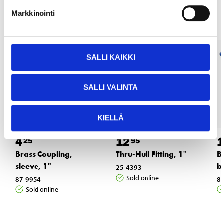
Other customers also bought
Markkinointi
SALLI KAIKKI
SALLI VALINTA
KIELLÄ
4
12
25
95
Brass Coupling,
Thru-Hull Fitting, 1"
B
sleeve, 1"
b
25-4393
Sold online
87-9954
8
Sold online