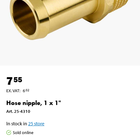
7
55
EX. VAT
:
6
02
Hose nipple, 1 x 1"
Art
.
25-4310
In stock in
25
store
Sold online