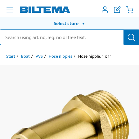
Select store
Start
Boat
VVS
Hose nipples
Hose nipple, 1 x 1"