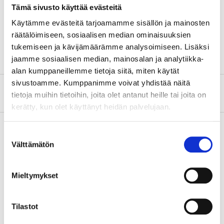
Thread
1 "
Tämä sivusto käyttää evästeitä
Hose connector
1 "
Käytämme evästeitä tarjoamamme sisällön ja mainosten
räätälöimiseen, sosiaalisen median ominaisuuksien
Hose connector
25 mm
tukemiseen ja kävijämäärämme analysoimiseen. Lisäksi
jaamme sosiaalisen median, mainosalan ja analytiikka-
alan kumppaneillemme tietoja siitä, miten käytät
sivustoamme. Kumppanimme voivat yhdistää näitä
About the manufacturer
tietoja muihin tietoihin, joita olet antanut heille tai joita on
kerätty, kun olet käyttänyt heidän palvelujaan.
Suostumuksen
Välttämätön
valinta
Pay & Collect
Pay & Collect in your local store within 2 hours!
Mieltymykset
READ MORE
Tilastot