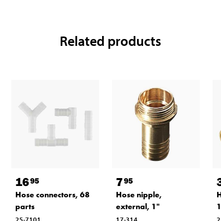
Related products
16
7
95
95
Hose connectors, 68
Hose nipple,
H
parts
external, 1"
25-7101
17-314
2