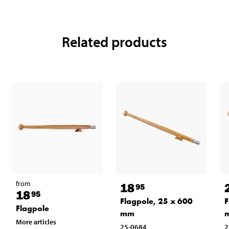
Related products
from
18
95
18
95
Flagpole, 25 x 600
F
Flagpole
mm
More articles
25-0684
2