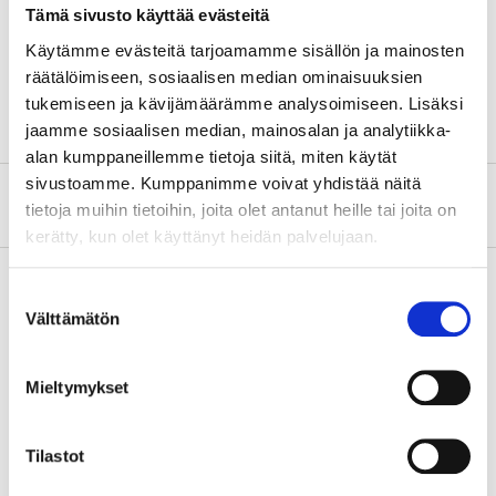
Tämä sivusto käyttää evästeitä
Length
90 cm
Käytämme evästeitä tarjoamamme sisällön ja mainosten
räätälöimiseen, sosiaalisen median ominaisuuksien
Diameter
25 mm
tukemiseen ja kävijämäärämme analysoimiseen. Lisäksi
jaamme sosiaalisen median, mainosalan ja analytiikka-
alan kumppaneillemme tietoja siitä, miten käytät
sivustoamme. Kumppanimme voivat yhdistää näitä
About the manufacturer
tietoja muihin tietoihin, joita olet antanut heille tai joita on
kerätty, kun olet käyttänyt heidän palvelujaan.
Suostumuksen
Välttämätön
valinta
Pay & Collect
Pay & Collect in your local store within 2 hours!
Mieltymykset
READ MORE
Tilastot