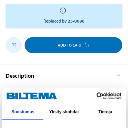
Replaced by
25-0686
ADD TO CART
Description
Made of untreated teak. Ø 25 mm. Flag not included.
Suostumus
Yksityiskohdat
Tietoja
Technical specifications