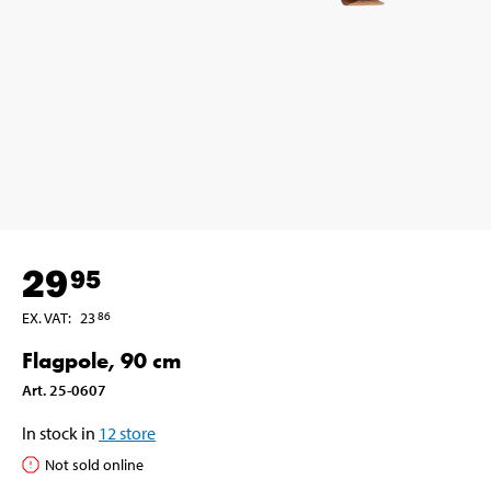
29
95
EX. VAT
:
23
86
Flagpole, 90 cm
Art
.
25-0607
In stock in
12
store
Not sold online