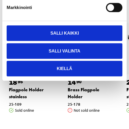
Other customers also bought
Markkinointi
SALLI KAIKKI
SALLI VALINTA
KIELLÄ
18
14
95
90
Flagpole Holder
Brass Flagpole
F
stainless
Holder
s
25-109
25-178
2
Sold online
Not sold online