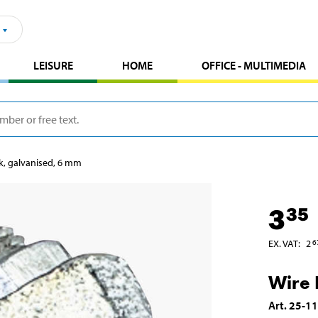
LEISURE
HOME
OFFICE - MULTIMEDIA
k, galvanised, 6 mm
3
35
EX. VAT
:
2
6
Wire 
Art
.
25-1