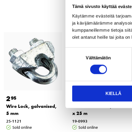
Tämä sivusto käyttää eväste
Käytämme evästeitä tarjoama
ja kävijämäärämme analysoim
kumppaneillemme tietoja siitä
olet antanut heille tai joita o
Suostumuksen
Välttämätön
valinta
KIELLÄ
2
17
95
95
Wire Lock, galvanised,
Coated steel wire, 4 mm
5 mm
x 25 m
25-1121
19-0993
Sold online
Sold online