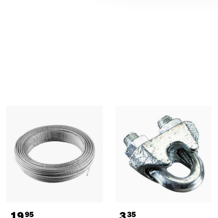
19
3
95
35