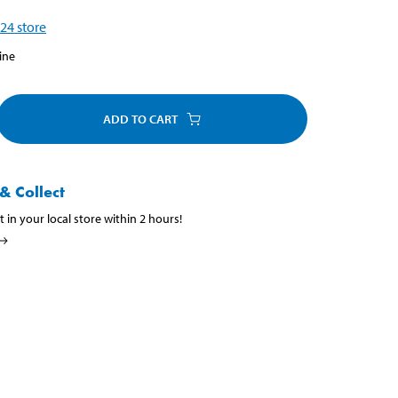
24
store
ine
ADD TO CART
& Collect
t in your local store within 2 hours!