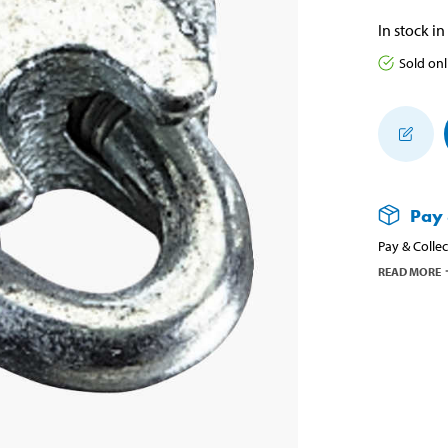
In stock in
Sold onl
Pay 
Pay & Collec
READ MORE