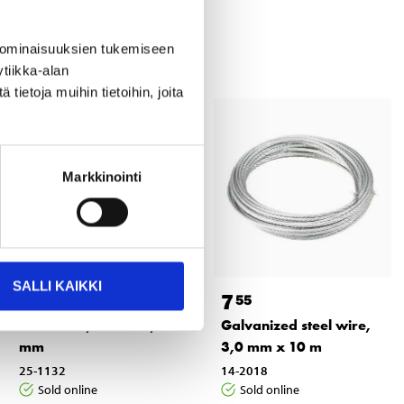
 ominaisuuksien tukemiseen
tiikka-alan
ietoja muihin tietoihin, joita
Markkinointi
SALLI KAIKKI
3
7
35
55
Wire Lock, stainless, 6
Galvanized steel wire,
mm
3,0 mm x 10 m
25-1132
14-2018
Sold online
Sold online