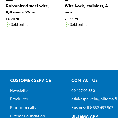
Galvanized steel wire,
Wire Lock, stainless, 4
4,8 mm x 25 m
mm
14-2020
25-1129
Sold online
Sold online
CUSTOMER SERVICE
CONTACT US
Newsletter
09 427 05 830
Brochures
asiakaspalvelu@biltema.fi
Product recalls
Business ID:​ 882 692 302
Biltema Foundation
BILTEMA APP