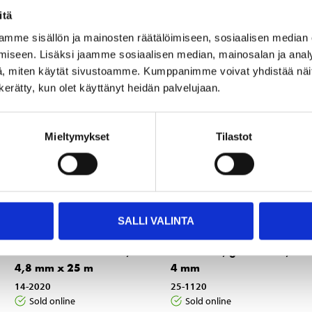
itä
Other customers also bought
mme sisällön ja mainosten räätälöimiseen, sosiaalisen median
iseen. Lisäksi jaamme sosiaalisen median, mainosalan ja analy
, miten käytät sivustoamme. Kumppanimme voivat yhdistää näitä t
n kerätty, kun olet käyttänyt heidän palvelujaan.
Mieltymykset
Tilastot
SALLI VALINTA
18
2
95
75
Galvanized steel wire,
Wire Lock, galvanised,
4,8 mm x 25 m
4 mm
14-2020
25-1120
Sold online
Sold online