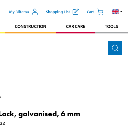
My Biltema
Shopping List
Cart
CONSTRUCTION
CAR CARE
TOOLS
7
Lock, galvanised, 6 mm
122