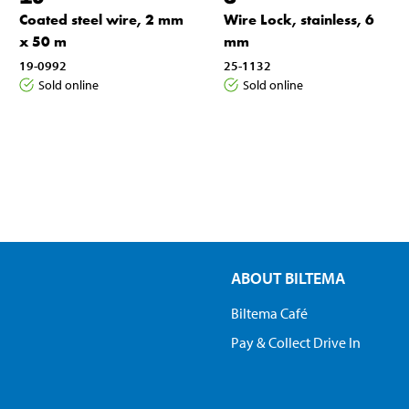
Coated steel wire, 2 mm
Wire Lock, stainless, 6
x 50 m
mm
19-0992
25-1132
Sold online
Sold online
ABOUT BILTEMA
Biltema Café
Pay & Collect Drive In