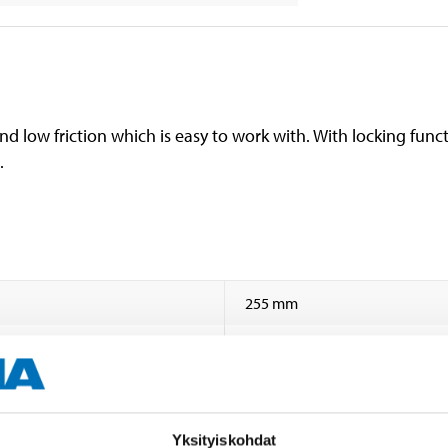
d low friction which is easy to work with. With locking funct
.
255 mm
10 "
Yksityiskohdat