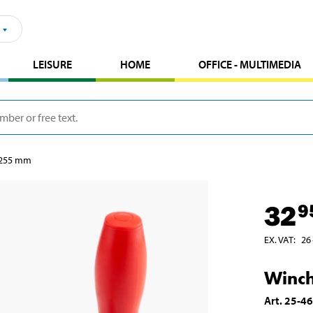
LEISURE
HOME
OFFICE - MULTIMEDIA
 255 mm
32
9
EX. VAT
:
26
Winc
Art
.
25-4