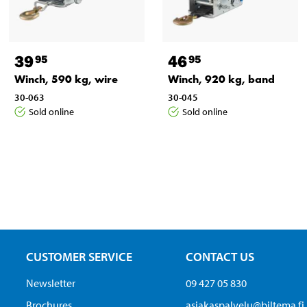
39
46
95
95
Winch, 590 kg, wire
Winch, 920 kg, band
30-063
30-045
Sold online
Sold online
CUSTOMER SERVICE
CONTACT US
Newsletter
09 427 05 830
Brochures
asiakaspalvelu@biltema.fi