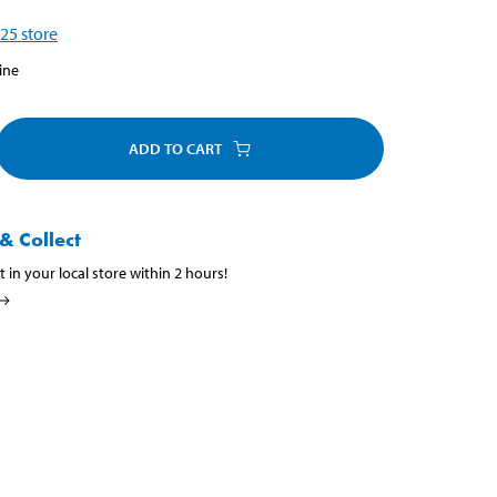
25
store
ine
ADD TO CART
& Collect
t in your local store within 2 hours!