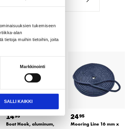
 ominaisuuksien tukemiseen
tiikka-alan
ietoja muihin tietoihin, joita
Markkinointi
SALLI KAIKKI
14
24
95
95
Boat Hook, aluminum,
Mooring Line 16 mm x