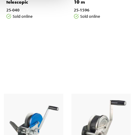
telescopic
10 m
25-040
25-1596
Sold online
Sold online