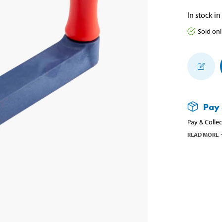
In stock in
Sold onl
Pay 
Pay & Collec
READ MORE