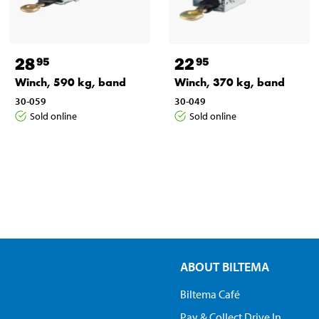
28
22
95
95
Winch, 590 kg, band
Winch, 370 kg, band
30-059
30-049
Sold online
Sold online
ABOUT BILTEMA
Biltema Café
Pay & Collect Drive In