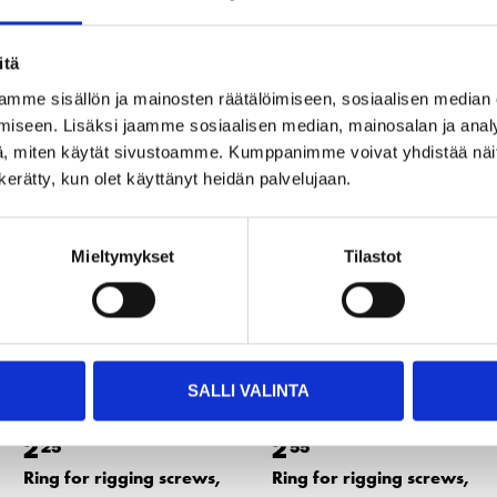
itä
mme sisällön ja mainosten räätälöimiseen, sosiaalisen median
Other customers also bought
iseen. Lisäksi jaamme sosiaalisen median, mainosalan ja analy
, miten käytät sivustoamme. Kumppanimme voivat yhdistää näitä t
n kerätty, kun olet käyttänyt heidän palvelujaan.
Mieltymykset
Tilastot
SALLI VALINTA
2
2
25
55
Ring for rigging screws,
Ring for rigging screws,