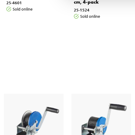
cm, 4-pack
25-4601
Sold online
25-1524
Sold online