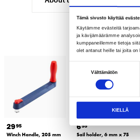
Tämä sivusto käyttää eväste
Käytämme evästeitä tarjoama
ja kävijämäärämme analysoim
kumppaneillemme tietoja siitä
olet antanut heille tai joita o
Suostumuksen
Välttämätön
valinta
KIELLÄ
29
6
95
55
Winch Handle, 205 mm
Sail holder, 6 mm x 75