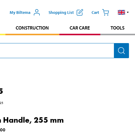
My Biltema
Shopping List
Cart
CONSTRUCTION
CAR CARE
TOOLS
5
25
h Handle, 255 mm
600