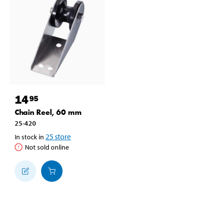
14
95
Chain Reel, 60 mm
25-420
25
store
In stock in
Not sold online