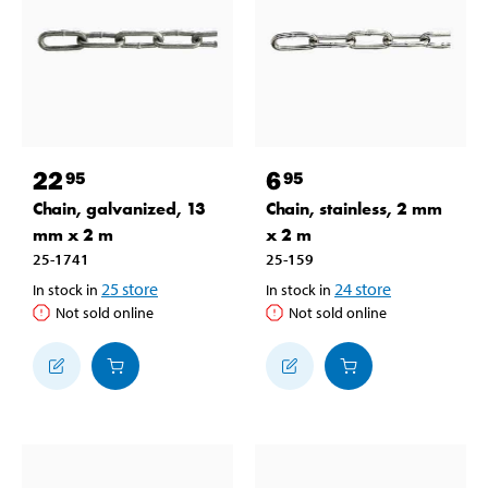
22
6
95
95
Chain, galvanized, 13
Chain, stainless, 2 mm
mm x 2 m
x 2 m
25-1741
25-159
25
store
24
store
In stock in
In stock in
Not sold online
Not sold online