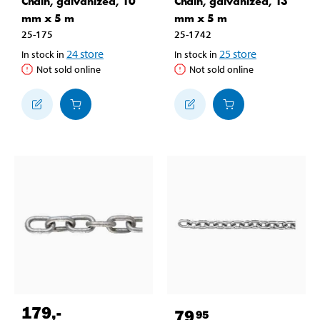
Chain, galvanized, 10
Chain, galvanized, 13
mm x 5 m
mm x 5 m
25-175
25-1742
24
store
25
store
In stock in
In stock in
Not sold online
Not sold online
179
,-
79
95