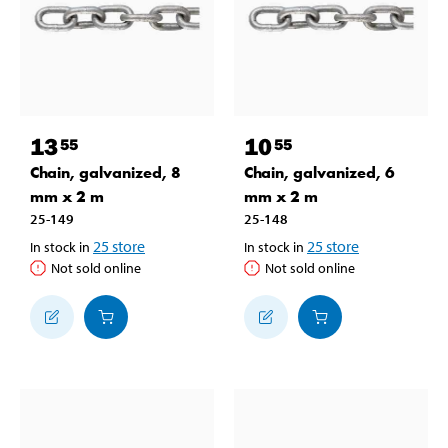
13
10
55
55
Chain, galvanized, 8
Chain, galvanized, 6
mm x 2 m
mm x 2 m
25-149
25-148
25
store
25
store
In stock in
In stock in
Not sold online
Not sold online