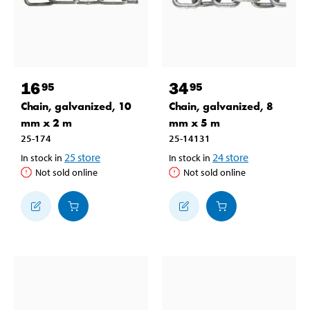
16
34
95
95
Chain, galvanized, 10
Chain, galvanized, 8
mm x 2 m
mm x 5 m
25-174
25-14131
25
store
24
store
In stock in
In stock in
Not sold online
Not sold online