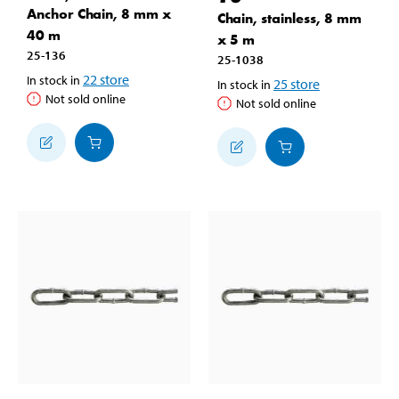
Anchor Chain, 8 mm x
Chain, stainless, 8 mm
40 m
x 5 m
25-136
25-1038
22
store
In stock in
25
store
In stock in
Not sold online
Not sold online