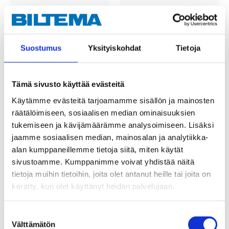
9
12
95
95
Suostumus
Yksityiskohdat
Tietoja
Chain, galvanized, 6
Chain, stainless, 4 mm
mm x 2 m
x 2 m
25-170
25-1592
Tämä sivusto käyttää evästeitä
25
store
25
store
In stock in
In stock in
Not sold online
Not sold online
Käytämme evästeitä tarjoamamme sisällön ja mainosten
räätälöimiseen, sosiaalisen median ominaisuuksien
tukemiseen ja kävijämäärämme analysoimiseen. Lisäksi
jaamme sosiaalisen median, mainosalan ja analytiikka-
alan kumppaneillemme tietoja siitä, miten käytät
sivustoamme. Kumppanimme voivat yhdistää näitä
tietoja muihin tietoihin, joita olet antanut heille tai joita on
kerätty, kun olet käyttänyt heidän palvelujaan.
Suostumuksen
Välttämätön
valinta