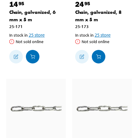
14
24
95
95
Chain, galvanized, 6
Chain, galvanized, 8
mm x 5 m
mm x 5 m
25-171
25-173
25
store
25
store
In stock in
In stock in
Not sold online
Not sold online