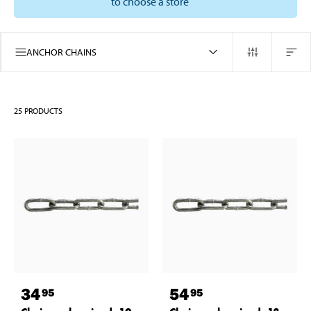
to choose a store
ANCHOR CHAINS
25
PRODUCTS
34
54
95
95