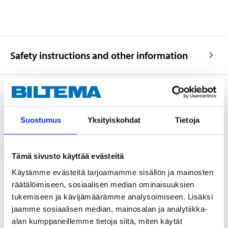
760 mm aluminium/A-
Handlebars/Stem
head
Handle
Rubber handle
Hydraulic Disc Brakes, 160
Safety instructions and other information
Front brakes
mm
Hydraulic Disc Brakes, 160
Rear brakes
mm
Spare parts
Drive gear
11–51 t
Cassette
11-speed
Suostumus
Yksityiskohdat
Tietoja
About the manufacturer
Chain
KMC
Double-butted aluminium,
Rim
Tämä sivusto käyttää evästeitä
rustproofed
Käytämme evästeitä tarjoamamme sisällön ja mainosten
Tyres
27,5 x 2,25″/57-584 mm
räätälöimiseen, sosiaalisen median ominaisuuksien
Saddle
DKK
Accessories
tukemiseen ja kävijämäärämme analysoimiseen. Lisäksi
jaamme sosiaalisen median, mainosalan ja analytiikka-
Saddle post
27,2 mm, 350 mm
alan kumppaneillemme tietoja siitä, miten käytät
Saddle clamp
Quick connector, 31,8 mm