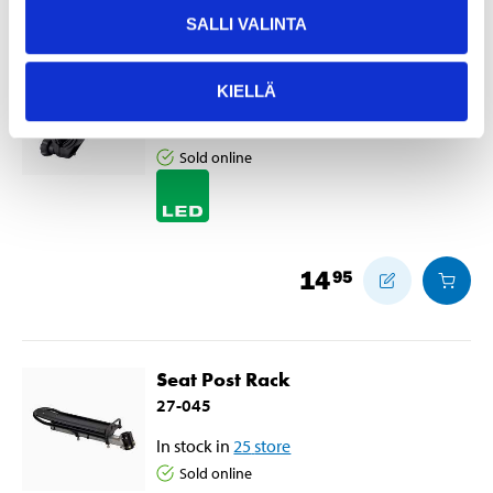
SALLI VALINTA
Front bicycle light, 300 lm
27-0651
KIELLÄ
In stock in
25
store
Sold online
14
95
Seat Post Rack
27-045
In stock in
25
store
Sold online