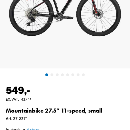
549
,-
EX. VAT
:
437
45
Mountainbike 27.5″ 11-speed, small
Art
.
27-2271
In stock in
6
store