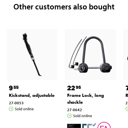
Other customers also bought
9
22
55
95
Kickstand, adjustable
Frame Lock, long
R
shackle
27-0053
2
Sold online
27-0642
Sold online