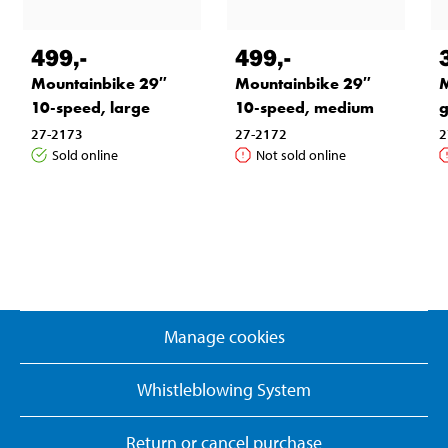
499
,-
499
,-
Mountainbike 29″
Mountainbike 29″
M
10-speed, large
10-speed, medium
g
27-2173
27-2172
2
Sold online
Not sold online
Manage cookies
Whistleblowing System
Return or cancel purchase