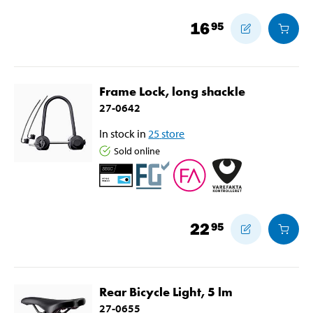
16
95
Frame Lock, long shackle
27-0642
In stock in
25
store
Sold online
22
95
Rear Bicycle Light, 5 lm
27-0655