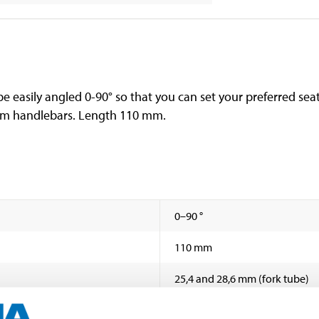
 easily angled 0-90° so that you can set your preferred seat
 mm handlebars. Length 110 mm.
0–90 °
110 mm
25,4 and 28,6 mm (fork tube)
31,8 mm (handlebar)