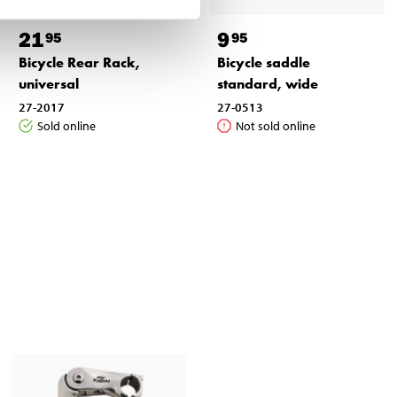
21
9
95
95
Bicycle Rear Rack,
Bicycle saddle
universal
standard, wide
27-2017
27-0513
Sold online
Not sold online