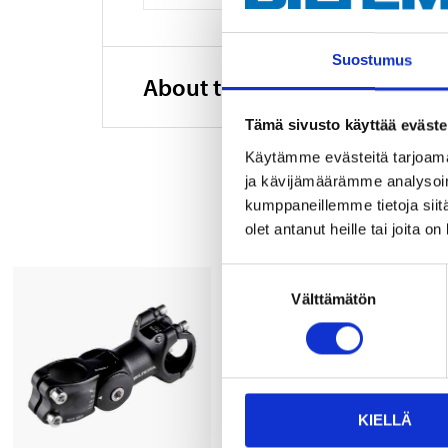
Suostumus
About the manufacturer
Tämä sivusto käyttää eväste
Käytämme evästeitä tarjoama
ja kävijämäärämme analysoim
kumppaneillemme tietoja siitä
olet antanut heille tai joita o
Suostumuksen
Välttämätön
valinta
KIELLÄ