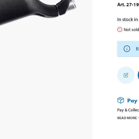
Art
.
27-1
In stock in
Not sold
R
Pay 
Pay & Collec
READ MORE