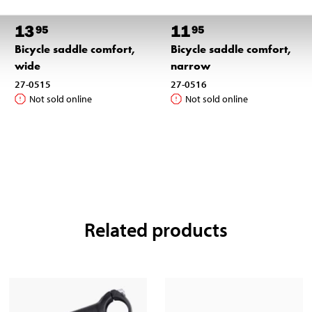
13
11
95
95
Bicycle saddle comfort,
Bicycle saddle comfort,
wide
narrow
27-0515
27-0516
Not sold online
Not sold online
Related products