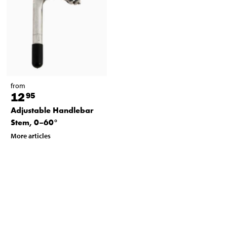
from
12
95
Adjustable Handlebar
Stem, 0–60°
More articles