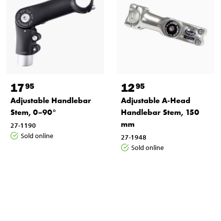
17
12
95
95
Adjustable Handlebar
Adjustable A-Head
Stem, 0–90°
Handlebar Stem, 150
mm
27-1190
Sold online
27-1948
Sold online