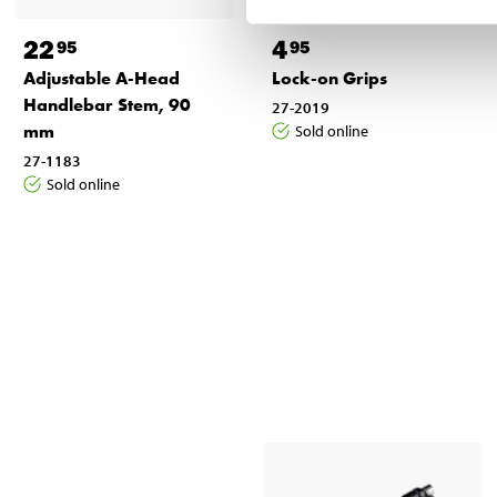
22
4
95
95
Adjustable A-Head
Lock-on Grips
Handlebar Stem, 90
27-2019
mm
Sold online
27-1183
Sold online