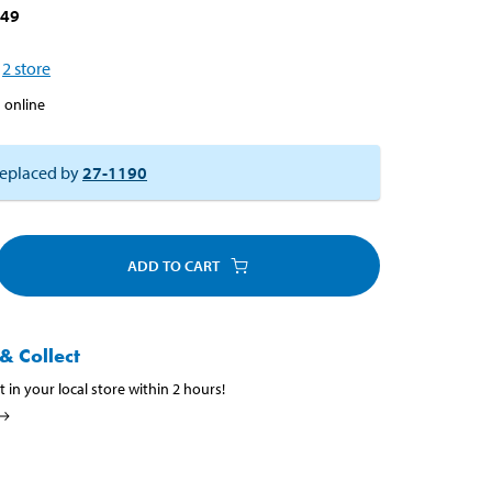
949
2
store
 online
eplaced by
27-1190
ADD TO CART
& Collect
t in your local store within 2 hours!