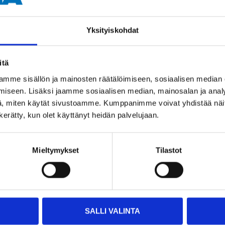
Yksityiskohdat
itä
mme sisällön ja mainosten räätälöimiseen, sosiaalisen median
iseen. Lisäksi jaamme sosiaalisen median, mainosalan ja analy
Other customers also bought
, miten käytät sivustoamme. Kumppanimme voivat yhdistää näitä t
n kerätty, kun olet käyttänyt heidän palvelujaan.
Mieltymykset
Tilastot
SALLI VALINTA