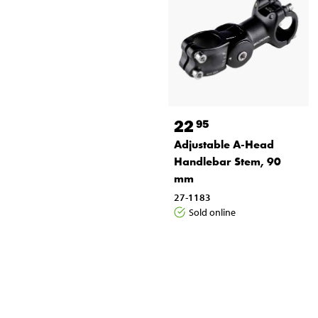
22
95
Adjustable A-Head
Handlebar Stem, 90
mm
27-1183
Sold online