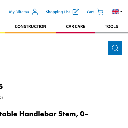
My Biltema
Shopping List
Cart
CONSTRUCTION
CAR CARE
TOOLS
5
91
table Handlebar Stem, 0–