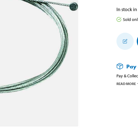
In stock in
Sold onl
Pay 
Pay & Collec
READ MORE