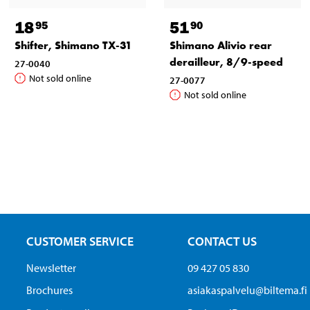
18
51
95
90
Shifter, Shimano TX-31
Shimano Alivio rear
derailleur, 8/9-speed
27-0040
Not sold online
27-0077
Not sold online
CUSTOMER SERVICE
CONTACT US
Newsletter
09 427 05 830
Brochures
asiakaspalvelu@biltema.fi