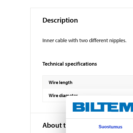
Description
Inner cable with two different nipples.
Technical specifications
Wire length
Wire diameter
About the manufacturer
Suostumus