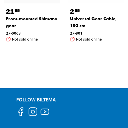
21
2
95
55
Front-mounted Shimano
Universal Gear Cable,
gear
180 cm
27-0063
27-801
Not sold online
Not sold online
FOLLOW BILTEMA