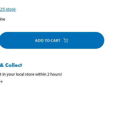
25
store
ine
ADD TO CART
& Collect
t in your local store within 2 hours!