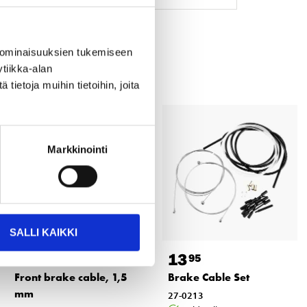
 ominaisuuksien tukemiseen
tiikka-alan
ietoja muihin tietoihin, joita
Markkinointi
SALLI KAIKKI
3
13
55
95
Front brake cable, 1,5
Brake Cable Set
mm
27-0213