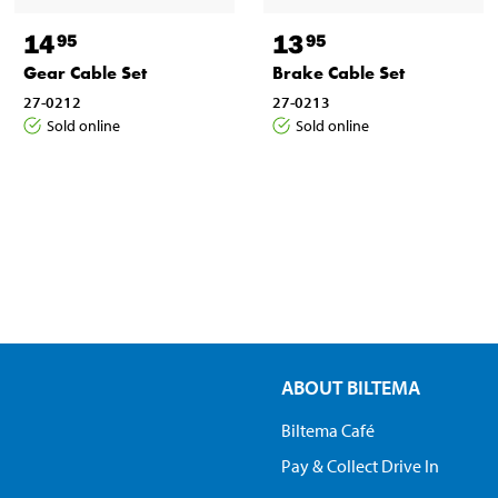
14
13
95
95
Gear Cable Set
Brake Cable Set
27-0212
27-0213
Sold online
Sold online
ABOUT BILTEMA
Biltema Café
Pay & Collect Drive In