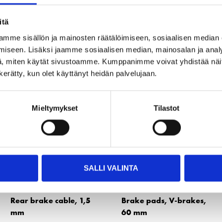
itä
Other customers also bought
mme sisällön ja mainosten räätälöimiseen, sosiaalisen median
iseen. Lisäksi jaamme sosiaalisen median, mainosalan ja analy
, miten käytät sivustoamme. Kumppanimme voivat yhdistää näitä t
n kerätty, kun olet käyttänyt heidän palvelujaan.
Mieltymykset
Tilastot
SALLI VALINTA
3
2
55
95
Rear brake cable, 1,5
Brake pads, V-brakes,
mm
60 mm