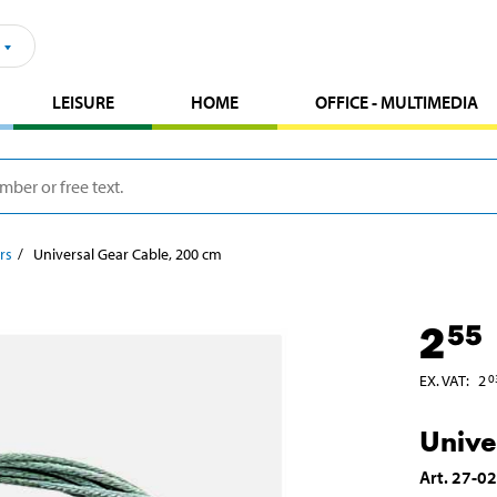
LEISURE
HOME
OFFICE - MULTIMEDIA
rs
Universal Gear Cable, 200 cm
2
55
EX. VAT
:
2
0
Unive
Art
.
27-0