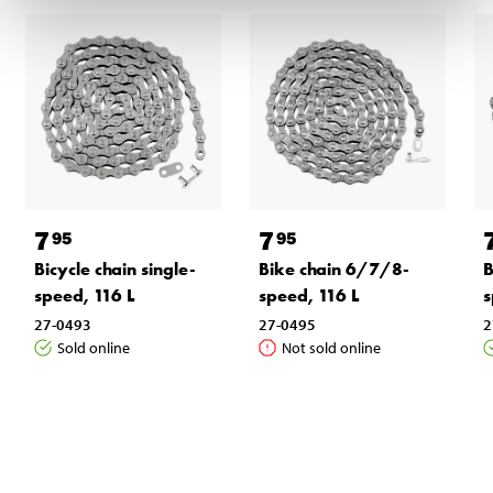
7
7
95
95
Bicycle chain single-
Bike chain 6/7/8-
B
speed, 116 L
speed, 116 L
s
27-0493
27-0495
2
Sold online
Not sold online