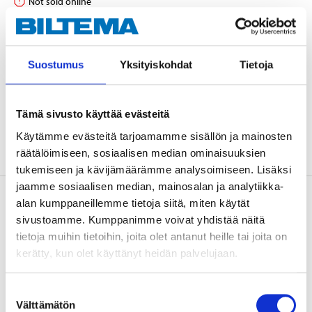
Not sold online
Suostumus
Yksityiskohdat
Tietoja
Replaced by
27-0497
Tämä sivusto käyttää evästeitä
ADD TO CART
Käytämme evästeitä tarjoamamme sisällön ja mainosten
räätälöimiseen, sosiaalisen median ominaisuuksien
tukemiseen ja kävijämäärämme analysoimiseen. Lisäksi
jaamme sosiaalisen median, mainosalan ja analytiikka-
Description
alan kumppaneillemme tietoja siitä, miten käytät
sivustoamme. Kumppanimme voivat yhdistää näitä
tietoja muihin tietoihin, joita olet antanut heille tai joita on
kerätty, kun olet käyttänyt heidän palvelujaan.
HG-54, quality chain from Shimano. Only for bicycles
with 10-speed freewheels. 10, 20 or 30 gears. 116 links.
Suostumuksen
Välttämätön
valinta