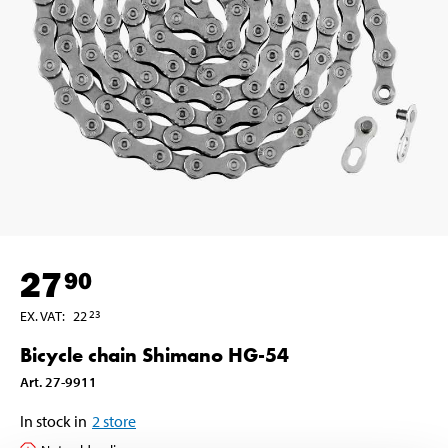
27
90
EX. VAT
:
22
23
Bicycle chain Shimano HG-54
Art
.
27-9911
In stock in
2
store