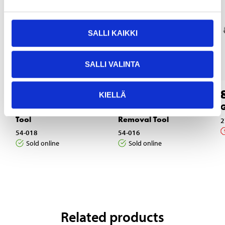
SALLI KAIKKI
SALLI VALINTA
7
7
55
95
KIELLÄ
Cassette Removal
Bottom Bracket
G
Tool
Removal Tool
2
54-018
54-016
Sold online
Sold online
Related products