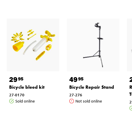
29
49
95
95
Bicycle bleed kit
Bicycle Repair Stand
R
T
27-0170
27-276
Sold online
Not sold online
2