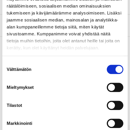
räätälöimiseen, sosiaalisen median ominaisuuksien
tukemiseen ja kävijämäärämme analysoimiseen. Lisäksi
jaamme sosiaalisen median, mainosalan ja analytiikka-
About the manufacturer
alan kumppaneillemme tietoja siitä, miten käytät
sivustoamme. Kumppanimme voivat yhdistää näitä
tietoja muihin tietoihin, joita olet antanut heille tai joita on
kerätty, kun olet käyttänyt heidän palvelujaan.
Pay & Collect
Suostumuksen
Pay & Collect in your local store within 2 hours!
Välttämätön
valinta
READ MORE
Mieltymykset
Other customers also bought
Tilastot
Markkinointi