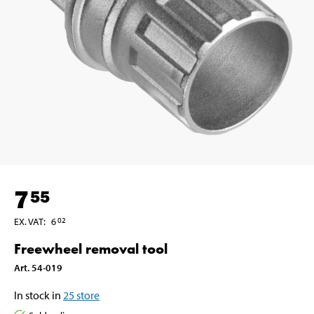
7
55
EX. VAT
:
6
02
Freewheel removal tool
Art
.
54-019
In stock in
25
store