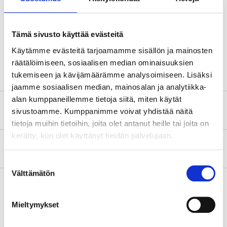
Technical specifications
Tämä sivusto käyttää evästeitä
Käytämme evästeitä tarjoamamme sisällön ja mainosten
Volume
60 g
räätälöimiseen, sosiaalisen median ominaisuuksien
tukemiseen ja kävijämäärämme analysoimiseen. Lisäksi
jaamme sosiaalisen median, mainosalan ja analytiikka-
alan kumppaneillemme tietoja siitä, miten käytät
Safety instructions and other information
sivustoamme. Kumppanimme voivat yhdistää näitä
tietoja muihin tietoihin, joita olet antanut heille tai joita on
kerätty, kun olet käyttänyt heidän palvelujaan.
About the manufacturer
Suostumuksen
Välttämätön
valinta
Mieltymykset
Pay & Collect
Pay & Collect in your local store within 2 hours!