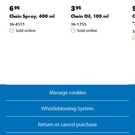
6
3
95
95
Chain Spray, 400 ml
Chain Oil, 100 ml
C
"
36-4511
36-1755
Sold online
Sold online
3
Manage cookies
Whistleblowing System
Return or cancel purchase