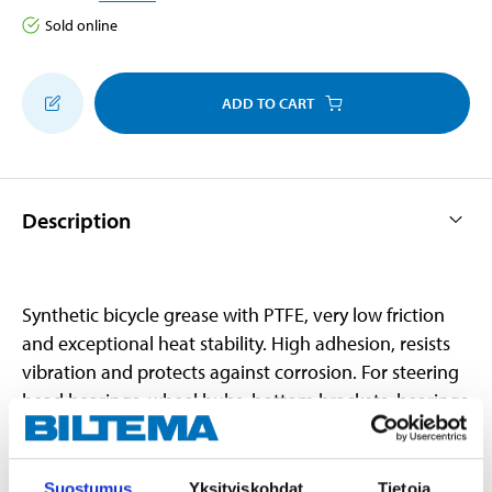
Sold online
ADD TO CART
Description
Synthetic bicycle grease with PTFE, very low friction
and exceptional heat stability. High adhesion, resists
vibration and protects against corrosion. For steering
head bearings, wheel hubs, bottom brackets, bearings
and pedals. The grease can be filled into Biltema’s Mini
Grease Gun for easy and precise lubrication.
Suostumus
Yksityiskohdat
Tietoja