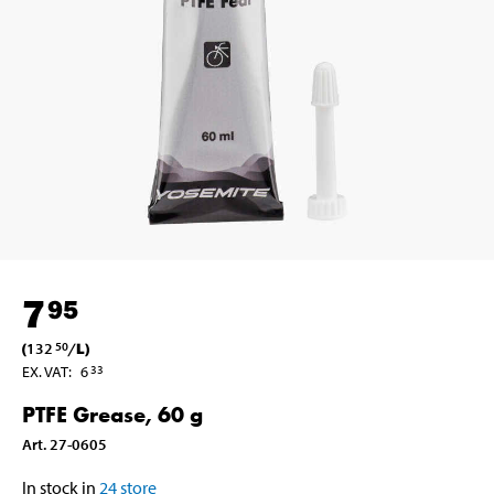
7
95
(
132
/
L
)
50
EX. VAT
:
6
33
PTFE Grease, 60 g
Art
.
27-0605
In stock in
24
store